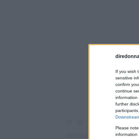
diredonna.
Visualiz
If you wish 
sensitive in
confirm you
continue se
information 
further disc
participants
Downstream 
Please note
information 