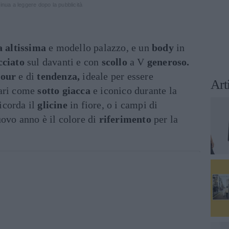
inua a leggere dopo la pubblicità
a altissima
e modello palazzo, e un
body
in
cciato
sul davanti e con
scollo
a V
generoso.
our
e di
tendenza,
ideale per essere
Art
gari come
sotto giacca
e iconico durante la
icorda il
glicine
in fiore, o i campi di
uovo anno è il colore di
riferimento
per la