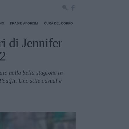
RNO
FRASI E AFORISMI
CURA DEL CORPO
i di Jennifer
22
ato nella bella stagione in
l'outfit. Uno stile casual e