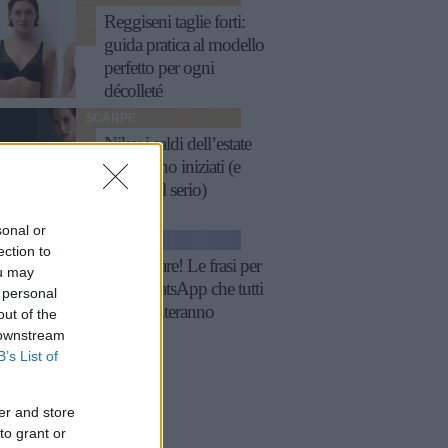
Reggiseni taglie forti:
guida pratica al modello
perfetto per ogni
décolleté
SCARPE
Nike: i saldi dell’estate
2025 sono iniziati (e
fanno sul serio)
sonal or
GOSSIP
ection to
Fatti notare! Le frasi per
ou may
stati WhatsApp che tutti
 personal
commenteranno
out of the
 downstream
B’s List of
er and store
to grant or