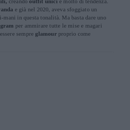
ili,
creando
outfit unici
e molto di tendenza.
vanda
e già nel 2020, aveva sfoggiato un
-mani in questa tonalità. Ma basta dare uno
agram
per ammirare tutte le mise e magari
essere sempre
glamour
proprio come