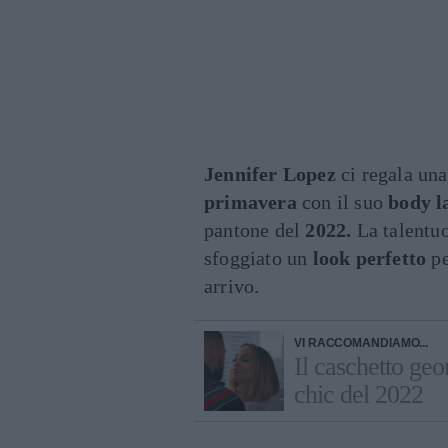
Jennifer
Lopez
ci regala una
primavera
con il suo
body l
pantone del
2022.
La talentuo
sfoggiato un
look perfetto
pe
arrivo.
VI RACCOMANDIAMO...
Il caschetto geo
chic del 2022