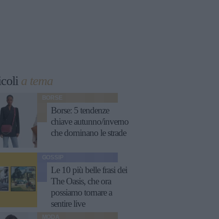
icoli
a tema
BORSE
Borse: 5 tendenze
chiave autunno/inverno
che dominano le strade
GOSSIP
Le 10 più belle frasi dei
The Oasis, che ora
possiamo tornare a
sentire live
MODA