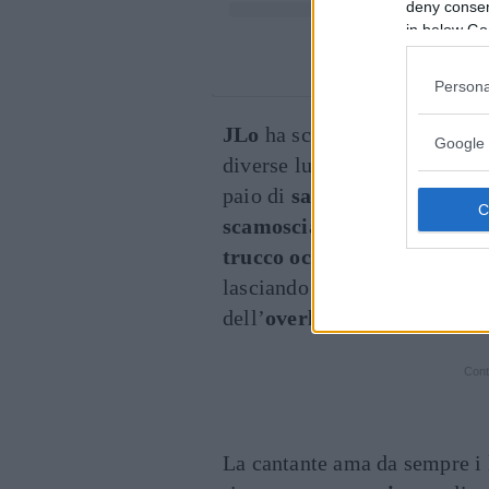
deny consent
in below Go
Un post co
Persona
JLo
ha scelto di
completare
Google 
diverse lunghezze, tutte in
or
paio di
sandali DSW
con
pla
scamosciata
sui toni
neutri.
trucco occhi
con eyeliner ne
lasciando le
labbra nude
e lu
dell’
overlining.
Cont
La cantante ama da sempre i