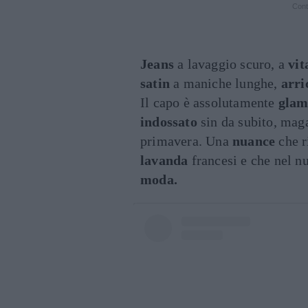
Cont
Jeans
a lavaggio scuro, a
vit
satin
a maniche lunghe,
arri
Il capo è assolutamente
glam
indossato
sin da subito, ma
primavera. Una
nuance
che r
lavanda
francesi e che nel n
moda.