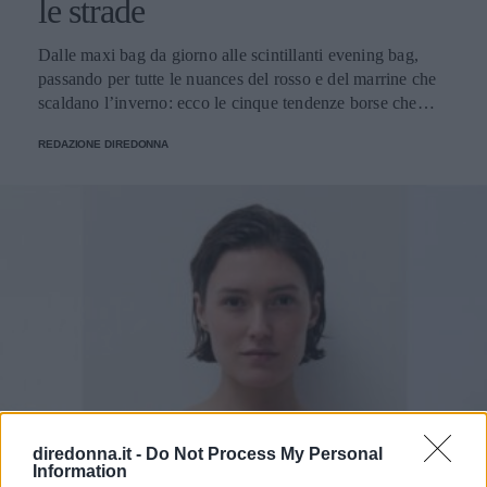
le strade
Dalle maxi bag da giorno alle scintillanti evening bag,
passando per tutte le nuances del rosso e del marrine che
scaldano l’inverno: ecco le cinque tendenze borse che
stanno già riscrivendo lo street style della stagione.
REDAZIONE DIREDONNA
diredonna.it -
Do Not Process My Personal
Information