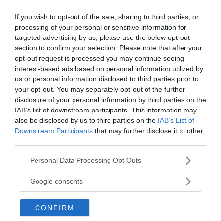
If you wish to opt-out of the sale, sharing to third parties, or
processing of your personal or sensitive information for
targeted advertising by us, please use the below opt-out
section to confirm your selection. Please note that after your
opt-out request is processed you may continue seeing
interest-based ads based on personal information utilized by
us or personal information disclosed to third parties prior to
your opt-out. You may separately opt-out of the further
MODA
disclosure of your personal information by third parties on the
Reggiseni taglie forti: guida
IAB’s list of downstream participants. This information may
also be disclosed by us to third parties on the
IAB’s List of
pratica al modello perfetto per
Downstream Participants
that may further disclose it to other
third parties.
ogni décolleté
Please note that this website/app uses one or more Google
Personal Data Processing Opt Outs
Comfort, sostegno e stile possono convivere anche quando
services and may gather and store information including but
il décolleté è generoso. Ecco tutto quello che c’è da sapere
not limited to your visit or usage behaviour. You may click to
Google consents
grant or deny consent to Google and its third-party tags to
per scegliere i reggiseni taglie forti.
use your data for below specified purposes in below Google
CONFIRM
REDAZIONE DIREDONNA
consent section.