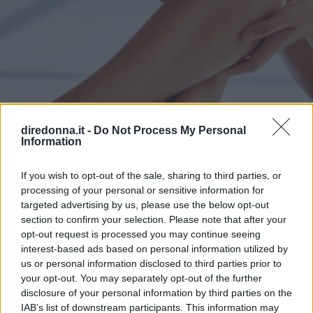
diredonna.it -
Do Not Process My Personal
Information
BELLEZZA
If you wish to opt-out of the sale, sharing to third parties, or
La gomma depilatoria (o
processing of your personal or sensitive information for
targeted advertising by us, please use the below opt-out
Crystal Hair Remover)
section to confirm your selection. Please note that after your
opt-out request is processed you may continue seeing
funziona? Ma soprattutto: è
interest-based ads based on personal information utilized by
sicura?
us or personal information disclosed to third parties prior to
your opt-out. You may separately opt-out of the further
disclosure of your personal information by third parties on the
La gomma depilatoria può essere una soluzione pratica per
IAB’s list of downstream participants. This information may
la depilazione temporanea, ma quali sono i suoi limiti e i