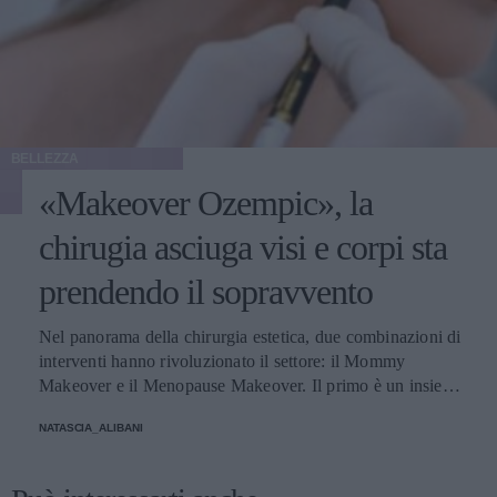
BELLEZZA
«Makeover Ozempic», la
chirugia asciuga visi e corpi sta
prendendo il sopravvento
Nel panorama della chirurgia estetica, due combinazioni di
interventi hanno rivoluzionato il settore: il Mommy
Makeover e il Menopause Makeover. Il primo è un insieme
di interventi di chirurgia estetica progettati per aiutare le
NATASCIA_ALIBANI
donne a recuperare la forma fisica e l'aspetto che avevano
prima della gravidanza, o per migliorare alcune aree del
corpo che possono essere cambiate durante la maternità,