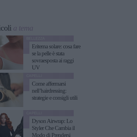
icoli
a tema
BELLEZZA
Eritema solare: cosa fare
se la pelle è stata
sovraesposta ai raggi
UV
CAPELLI
Come affermarsi
nell’hairdressing:
strategie e consigli utili
CAPELLI
Dyson Airwrap: Lo
Styler Che Cambia il
Modo di Prendersi