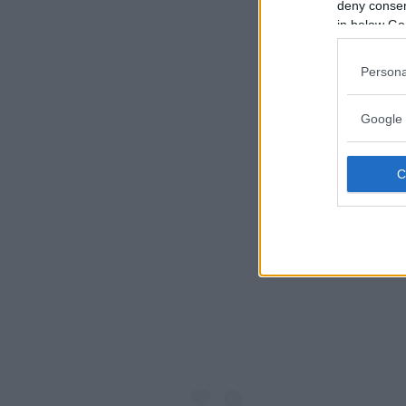
deny consent
in below Go
Persona
Google 
Visualiz