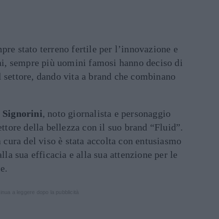
pre stato terreno fertile per l’innovazione e
nni, sempre più uomini famosi hanno deciso di
l settore, dando vita a brand che combinano
 Signorini
, noto giornalista e personaggio
ettore della bellezza con il suo brand “Fluid”.
a cura del viso è stata accolta con entusiasmo
alla sua efficacia e alla sua attenzione per le
e.
inua a leggere dopo la pubblicità