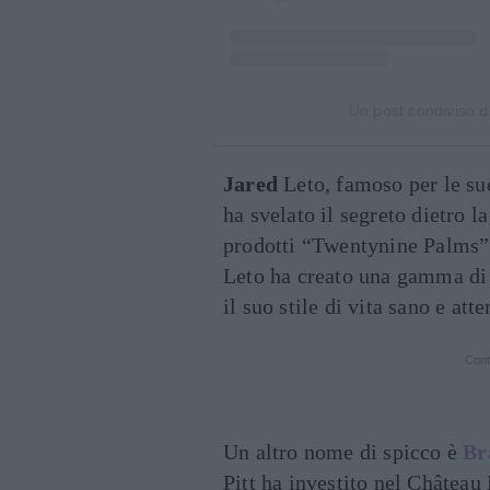
Un post condiviso 
Jared
Leto, famoso per le sue
ha svelato il segreto dietro l
prodotti “Twentynine Palms”.
Leto ha creato una gamma di p
il suo stile di vita sano e atte
Cont
Un altro nome di spicco è
Br
Pitt ha investito nel Château