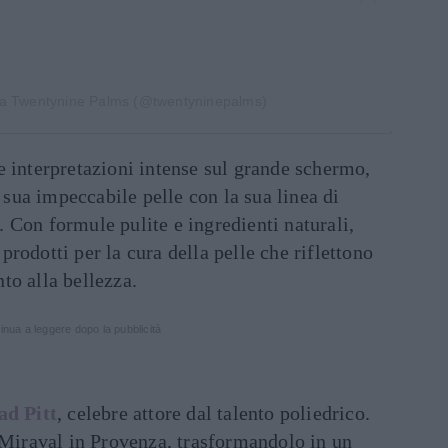
da Twentynine Palms (@twentyninepalms)
 interpretazioni intense sul grande schermo,
a sua impeccabile pelle con la sua linea di
 Con formule pulite e ingredienti naturali,
rodotti per la cura della pelle che riflettono
nto alla bellezza.
inua a leggere dopo la pubblicità
ad Pitt
, celebre attore dal talento poliedrico.
 Miraval in Provenza, trasformandolo in un