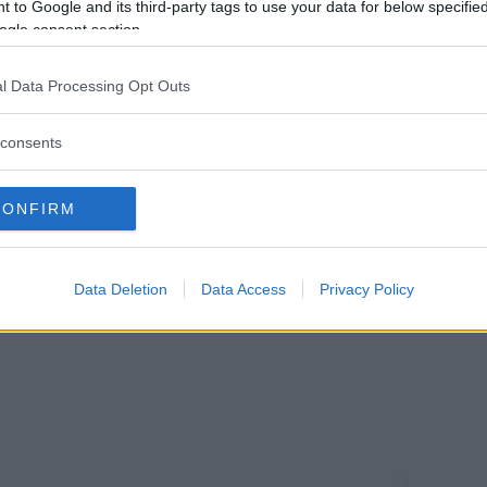
 to Google and its third-party tags to use your data for below specifi
ogle consent section.
l Data Processing Opt Outs
consents
CONFIRM
za questo post su Instagram
Data Deletion
Data Access
Privacy Policy