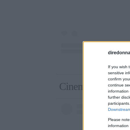
diredonna.
Un post condivis
If you wish 
sensitive in
confirm you
Cinema e bellezza,
continue se
information 
further disc
participants
Downstream 
Please note
information 