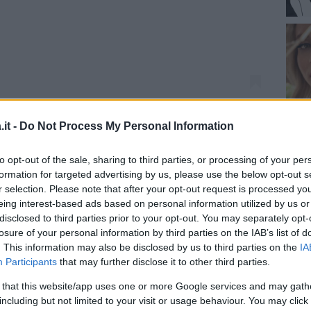
it -
Do Not Process My Personal Information
o da Alfonso Signorini (@alfosignorini)
to opt-out of the sale, sharing to third parties, or processing of your per
formation for targeted advertising by us, please use the below opt-out s
r selection. Please note that after your opt-out request is processed y
 i brand beauty degli attori
eing interest-based ads based on personal information utilized by us or
disclosed to third parties prior to your opt-out. You may separately opt-
losure of your personal information by third parties on the IAB’s list of
. This information may also be disclosed by us to third parties on the
IA
Participants
that may further disclose it to other third parties.
 that this website/app uses one or more Google services and may gath
including but not limited to your visit or usage behaviour. You may click 