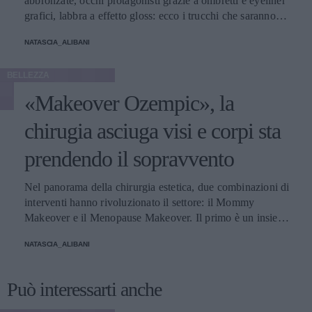
abbronzate, occhi protagonisti grazie a ombretti e eyeliner
grafici, labbra a effetto gloss: ecco i trucchi che saranno
protagonisti della bella stagione.
NATASCIA_ALIBANI
BELLEZZA
«Makeover Ozempic», la
chirugia asciuga visi e corpi sta
prendendo il sopravvento
Nel panorama della chirurgia estetica, due combinazioni di
interventi hanno rivoluzionato il settore: il Mommy
Makeover e il Menopause Makeover. Il primo è un insieme
di interventi di chirurgia estetica progettati per aiutare le
NATASCIA_ALIBANI
donne a recuperare la forma fisica e l'aspetto che avevano
prima della gravidanza, o per migliorare alcune aree del
corpo che possono essere cambiate durante la maternità,
Può interessarti anche
soprattutto addome, seno e altre aree soggette a
rilassamento cutaneo o perdita di tono. Il secondo, invece,