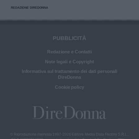
migliorare l’applicazione del trucco, mantenere una pelle
REDAZIONE DIREDONNA
più sana e prolungare la vita dei preziosi strumenti di
bellezza.
PUBBLICITÀ
Redazione e Contatti
Note legali e Copyright
Informativa sul trattamento dei dati personali
DireDonna
Cookie policy
© Riproduzione riservata 1997-2026 Editore Media Data Factory S.R.L.,