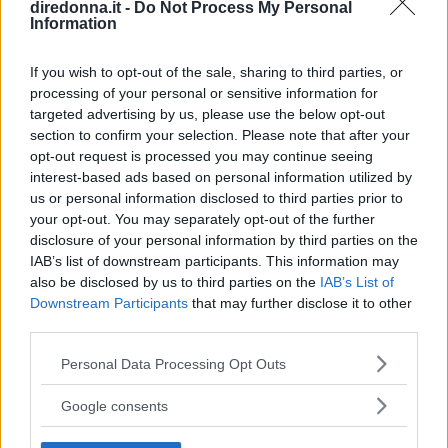
diredonna.it -
Do Not Process My Personal
Information
If you wish to opt-out of the sale, sharing to third parties, or
processing of your personal or sensitive information for
targeted advertising by us, please use the below opt-out
section to confirm your selection. Please note that after your
opt-out request is processed you may continue seeing
interest-based ads based on personal information utilized by
us or personal information disclosed to third parties prior to
your opt-out. You may separately opt-out of the further
disclosure of your personal information by third parties on the
IAB’s list of downstream participants. This information may
also be disclosed by us to third parties on the
IAB’s List of
BELLEZZA
Downstream Participants
that may further disclose it to other
Eritema solare: cosa fare se la
third parties.
Please note that this website/app uses one or more Google
pelle è stata sovraesposta ai
Personal Data Processing Opt Outs
services and may gather and store information including but
not limited to your visit or usage behaviour. You may click to
raggi UV
Google consents
grant or deny consent to Google and its third-party tags to
use your data for below specified purposes in below Google