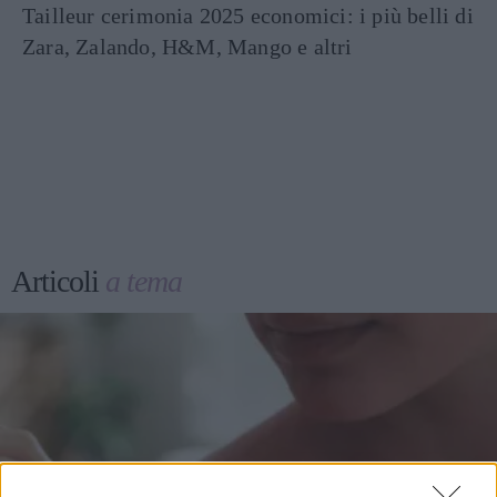
Tailleur cerimonia 2025 economici: i più belli di
Zara, Zalando, H&M, Mango e altri
Articoli
a tema