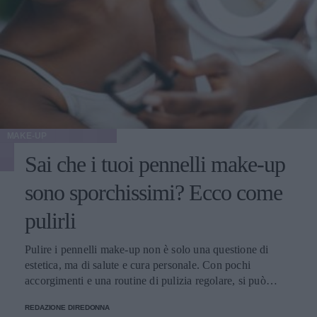
MAKE-UP
Sai che i tuoi pennelli make-up
sono sporchissimi? Ecco come
pulirli
Pulire i pennelli make-up non è solo una questione di
estetica, ma di salute e cura personale. Con pochi
accorgimenti e una routine di pulizia regolare, si può
migliorare l’applicazione del trucco, mantenere una pelle
REDAZIONE DIREDONNA
più sana e prolungare la vita dei preziosi strumenti di