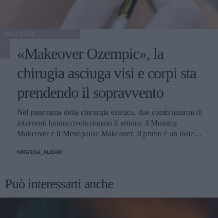
BELLEZZA
«Makeover Ozempic», la
chirugia asciuga visi e corpi sta
prendendo il sopravvento
Nel panorama della chirurgia estetica, due combinazioni di
interventi hanno rivoluzionato il settore: il Mommy
Makeover e il Menopause Makeover. Il primo è un insieme
di interventi di chirurgia estetica progettati per aiutare le
NATASCIA_ALIBANI
donne a recuperare la forma fisica e l'aspetto che avevano
prima della gravidanza, o per migliorare alcune aree del
corpo che possono essere cambiate durante la maternità,
Può interessarti anche
soprattutto addome, seno e altre aree soggette a
rilassamento cutaneo o perdita di tono. Il secondo, invece,
è scelto dalle donne che sono entrate in menopausa. Oggi,