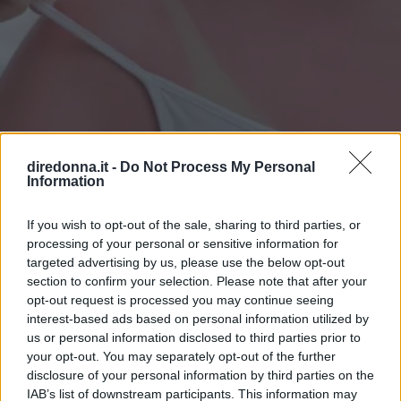
diredonna.it -
Do Not Process My Personal
Information
If you wish to opt-out of the sale, sharing to third parties, or
BELLEZZA
processing of your personal or sensitive information for
Eritema solare: cosa fare se la
targeted advertising by us, please use the below opt-out
section to confirm your selection. Please note that after your
pelle è stata sovraesposta ai
opt-out request is processed you may continue seeing
interest-based ads based on personal information utilized by
raggi UV
us or personal information disclosed to third parties prior to
your opt-out. You may separately opt-out of the further
I sintomi e i rimedi più efficaci per l'eritema solare, ma
disclosure of your personal information by third parties on the
anche i consigli utili per prevenirlo e proteggere la tua
IAB’s list of downstream participants. This information may