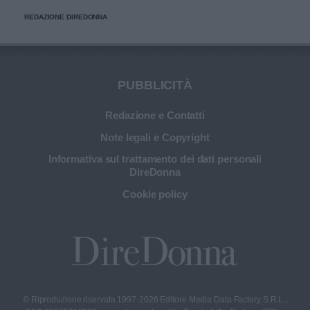
migliorare l’applicazione del trucco, mantenere una pelle
REDAZIONE DIREDONNA
più sana e prolungare la vita dei preziosi strumenti di
bellezza.
PUBBLICITÀ
Redazione e Contatti
Note legali e Copyright
Informativa sul trattamento dei dati personali
DireDonna
Cookie policy
© Riproduzione riservata 1997-2026 Editore Media Data Factory S.R.L.,