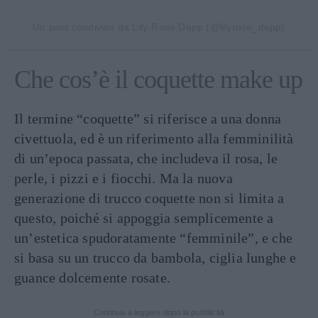
Un post condiviso da Lily-Rose Depp (@lilyrose_depp)
Che cos’è il coquette make up
Il termine “coquette” si riferisce a una donna
civettuola, ed è un riferimento alla femminilità
di un’epoca passata, che includeva il rosa, le
perle, i pizzi e i fiocchi. Ma la nuova
generazione di trucco coquette non si limita a
questo, poiché si appoggia semplicemente a
un’estetica spudoratamente “femminile”, e che
si basa su un trucco da bambola, ciglia lunghe e
guance dolcemente rosate.
Continua a leggere dopo la pubblicità