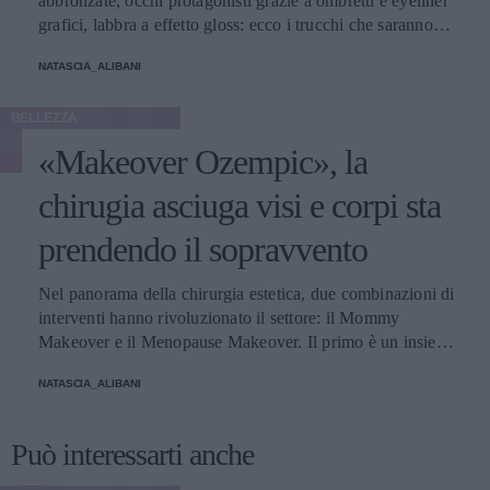
abbronzate, occhi protagonisti grazie a ombretti e eyeliner
grafici, labbra a effetto gloss: ecco i trucchi che saranno
protagonisti della bella stagione.
NATASCIA_ALIBANI
BELLEZZA
«Makeover Ozempic», la
chirugia asciuga visi e corpi sta
prendendo il sopravvento
Nel panorama della chirurgia estetica, due combinazioni di
interventi hanno rivoluzionato il settore: il Mommy
Makeover e il Menopause Makeover. Il primo è un insieme
di interventi di chirurgia estetica progettati per aiutare le
NATASCIA_ALIBANI
donne a recuperare la forma fisica e l'aspetto che avevano
prima della gravidanza, o per migliorare alcune aree del
corpo che possono essere cambiate durante la maternità,
Può interessarti anche
soprattutto addome, seno e altre aree soggette a
rilassamento cutaneo o perdita di tono. Il secondo, invece,