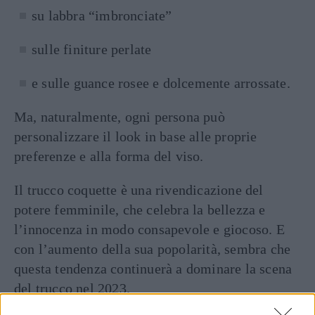
su labbra “imbronciate”
sulle finiture perlate
e sulle guance rosee e dolcemente arrossate.
Ma, naturalmente, ogni persona può
personalizzare il look in base alle proprie
preferenze e alla forma del viso.
Il trucco coquette è una rivendicazione del
potere femminile, che celebra la bellezza e
l’innocenza in modo consapevole e giocoso. E
con l’aumento della sua popolarità, sembra che
questa tendenza continuerà a dominare la scena
del trucco nel 2023.