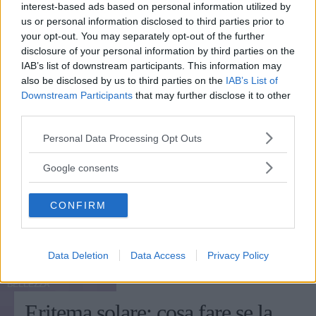
interest-based ads based on personal information utilized by
us or personal information disclosed to third parties prior to
your opt-out. You may separately opt-out of the further
disclosure of your personal information by third parties on the
IAB’s list of downstream participants. This information may
also be disclosed by us to third parties on the
IAB’s List of
Downstream Participants
that may further disclose it to other
third parties.
Please note that this website/app uses one or more Google
Personal Data Processing Opt Outs
services and may gather and store information including but
not limited to your visit or usage behaviour. You may click to
Google consents
grant or deny consent to Google and its third-party tags to
use your data for below specified purposes in below Google
CONFIRM
consent section.
Data Deletion
Data Access
Privacy Policy
BELLEZZA
Eritema solare: cosa fare se la