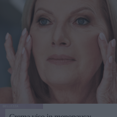
questi pazienti hanno un’attenzione particolare per
l’estetica - spiega Levine a New Beauty - Chi utilizza
farmaci GLP-1 per perdere gli ultimi chili spesso desidera
massimizzare i risultati con trattamenti mirati". La perdita
di peso significativa, inoltre, consente a molti pazienti di
accedere a interventi estetici che prima non erano possibili:
"Dopo una perdita di peso importante, i pazienti diventano
potenziali candidati per interventi chirurgici. Questo
potrebbe significare una qualificazione per
un’addominoplastica o risultati migliorati con liposuzione e
rassodamento cutaneo". Cos’è un Ozempic Makeover?
Oltre a Ozempic, esistono altri farmaci GLP-1 usati per la
perdita di peso, e i trattamenti inclusi nell’Ozempic
Makeover sono indicati per chiunque abbia perso peso
rapidamente, sia tramite farmaci, interventi chirurgici, dieta
o esercizio. "La perdita di peso rapida ha molteplici effetti
- spiega il dottor Levine - Le persone possono apparire
emaciate, sviluppare rilassamento del collo, delle guance e
della pelle, e manifestare perdita di volume che interessa
BELLEZZA
tutto il corpo. Nelle donne, il seno può perdere volume e
Crema viso in menopausa: