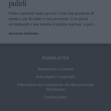
pulirli
Pulire i pennelli make-up non è solo una questione di
estetica, ma di salute e cura personale. Con pochi
accorgimenti e una routine di pulizia regolare, si può
migliorare l’applicazione del trucco, mantenere una pelle
REDAZIONE DIREDONNA
più sana e prolungare la vita dei preziosi strumenti di
bellezza.
PUBBLICITÀ
Redazione e Contatti
Note legali e Copyright
Informativa sul trattamento dei dati personali
DireDonna
Cookie policy