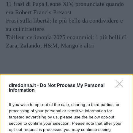
11 frasi di Papa Leone XIV, pronunciate quando
era Robert Francis Prevost
Frasi sulla libertà: le più belle da condividere e
su cui riflettere
Tailleur cerimonia 2025 economici: i più belli di
Zara, Zalando, H&M, Mango e altri
diredonna.it -
Do Not Process My Personal
Information
If you wish to opt-out of the sale, sharing to third parties, or
Articoli
a tema
processing of your personal or sensitive information for
targeted advertising by us, please use the below opt-out
section to confirm your selection. Please note that after your
opt-out request is processed you may continue seeing