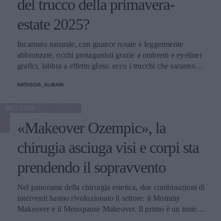
del trucco della primavera-
estate 2025?
Incarnato naturale, con guance rosate e leggermente
abbronzate, occhi protagonisti grazie a ombretti e eyeliner
grafici, labbra a effetto gloss: ecco i trucchi che saranno
protagonisti della bella stagione.
NATASCIA_ALIBANI
BELLEZZA
«Makeover Ozempic», la
chirugia asciuga visi e corpi sta
prendendo il sopravvento
Nel panorama della chirurgia estetica, due combinazioni di
interventi hanno rivoluzionato il settore: il Mommy
Makeover e il Menopause Makeover. Il primo è un insieme
di interventi di chirurgia estetica progettati per aiutare le