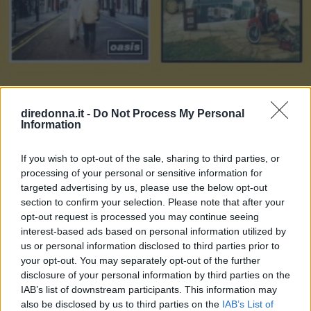
diredonna.it -
Do Not Process My Personal
Information
If you wish to opt-out of the sale, sharing to third parties, or
GOSSIP
processing of your personal or sensitive information for
Le 10 più belle frasi dei The
targeted advertising by us, please use the below opt-out
section to confirm your selection. Please note that after your
Oasis, che ora possiamo tornare
opt-out request is processed you may continue seeing
interest-based ads based on personal information utilized by
a sentire live
us or personal information disclosed to third parties prior to
your opt-out. You may separately opt-out of the further
Mentre The Oasis si esibiscono in tutto il mondo, tornando
disclosure of your personal information by third parties on the
sui palchi con la loro musica, abbiamo scelto le 10 più
IAB’s list of downstream participants. This information may
belle frasi delle loro canzoni: quali sono le vostre?
also be disclosed by us to third parties on the
IAB’s List of