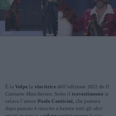
NEWS
È la
Volpe
la
vincitrice
dell’edizione 2022 de
Il
Cantante Mascherato
. Sotto il
travestimento
si
celava l’attore
Paolo Conticini,
che puntata
dopo puntata è riuscito a battere tutti gli altri
artisti in gara e a
celare
perfettamente la sua