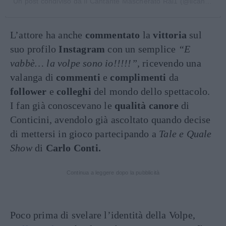
Un post condiviso da Il Cantante Mascherato Rai1 (@ilcantantemascheratorai1)
L’attore ha anche
commentato
la
vittoria
sul
suo profilo
Instagram
con un semplice
“E
vabbè… la volpe sono io!!!!!”,
ricevendo una
valanga di
commenti
e
complimenti
da
follower
e
colleghi
del mondo dello spettacolo.
I fan già conoscevano le
qualità canore
di
Conticini, avendolo già ascoltato quando decise
di mettersi in gioco partecipando a
Tale e Quale
Show
di
Carlo Conti.
Continua a leggere dopo la pubblicità
Poco prima di svelare l’identità della Volpe,