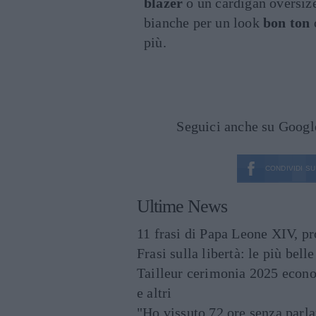
blazer
o un cardigan oversiz
bianche per un look
bon ton
più.
Seguici anche su Goog
CONDIVIDI SU
Ultime News
11 frasi di Papa Leone XIV, p
Frasi sulla libertà: le più bell
Tailleur cerimonia 2025 econo
e altri
"Ho vissuto 72 ore senza parl