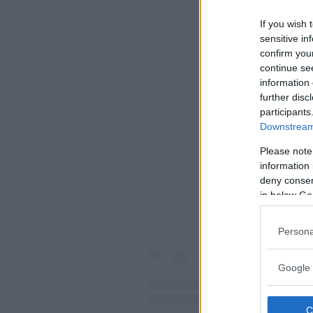
If you wish 
sensitive in
confirm you
continue se
information 
further disc
participants
Downstream 
Visualiz
Please note
information 
deny consent
in below Go
Persona
Google 