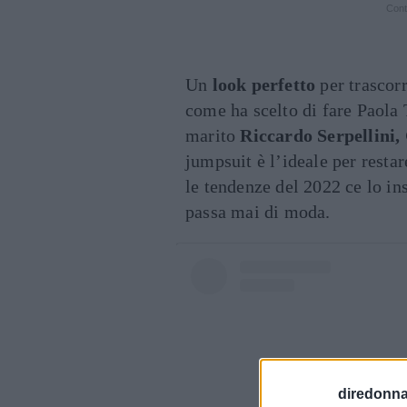
Cont
Un
look perfetto
per trascor
come ha scelto di fare Paola 
marito
Riccardo Serpellini
jumpsuit è l’ideale per resta
le tendenze del 2022 ce lo i
passa mai di moda.
diredonna.