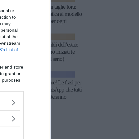
Reggiseni taglie forti:
sonal or
guida pratica al modello
ection to
perfetto per ogni
ou may
décolleté
 personal
out of the
SCARPE
 downstream
Nike: i saldi dell’estate
B’s List of
2025 sono iniziati (e
fanno sul serio)
er and store
to grant or
GOSSIP
ed purposes
Fatti notare! Le frasi per
stati WhatsApp che tutti
commenteranno