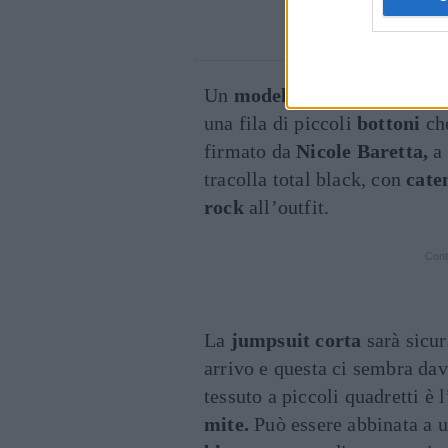
Un post condiv
Un
modello
con
maniche
a
s
una fila di piccoli
bottoni
che
firmato da
Nicole Baretta,
a 
tracolla total black, con
cate
rock
all’outfit.
Cont
La
jumpsuit corta
sarà sicu
arrivo e questa ci sembra da
tessuto a piccoli quadretti è
mite.
Può essere abbinata a 