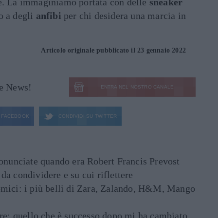
e. La immaginiamo portata con delle
sneaker
o a degli
anfibi
per chi desidera una marcia in
Articolo originale pubblicato il 23 gennaio 2022
le News!
ENTRA NEL NOSTRO CANALE
FACEBOOK
CONDIVIDI SU
TWITTER
ronunciate quando era Robert Francis Prevost
e da condividere e su cui riflettere
mici: i più belli di Zara, Zalando, H&M, Mango
are: quello che è successo dopo mi ha cambiato