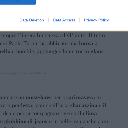
iso da PAOLA TURANI (@paolaturani)
Data Deletion
Data Access
Privacy Policy
buffo,
colletto old style,
cinturina
in vita e
 copre l’intera lunghezza dell’abito. Il tutto
cui Paola Turani ha abbinato una
borsa
a
nella
e borchie, aggiungendo un tocco
glam
inua a leggere dopo la pubblicità
ramente un
must-have
per la
primavera
in
vvero
perfetta:
con quell’aria
sbarazzina
e il
 l’ideale per accompagnarci verso il
clima
un
giubbino
di
jeans
o in pelle, ma anche a un