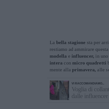
La
bella stagione
sta per arr
restiamo ad ammirare quest
modella
e
influencer,
in uno
intera
con
micro quadretti
b
mente alla
primavera,
alle s
VI RACCOMANDIAMO...
Voglia di colla
dalle influencer