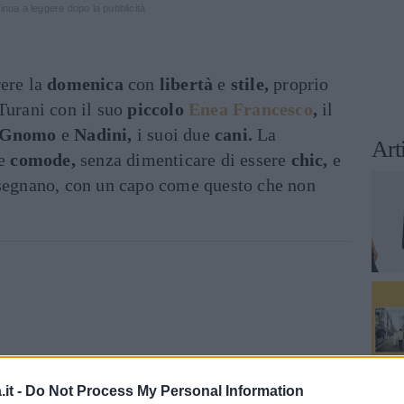
inua a leggere dopo la pubblicità
rere la
domenica
con
libertà
e
stile,
proprio
Turani con il suo
piccolo
Enea Francesco
,
il
, Gnomo
e
Nadini,
i suoi due
cani.
La
Art
re
comode,
senza dimenticare di essere
chic,
e
nsegnano, con un capo come questo che non
it -
Do Not Process My Personal Information