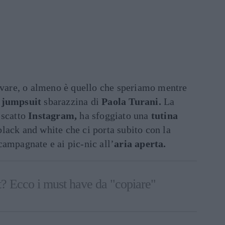
ivare, o almeno è quello che speriamo mentre
a
jumpsuit
sbarazzina di
Paola Turani.
La
 scatto
Instagram,
ha sfoggiato una
tutina
lack and white che ci porta subito con la
campagnate e ai pic-nic all’
aria aperta.
nt? Ecco i must have da "copiare"