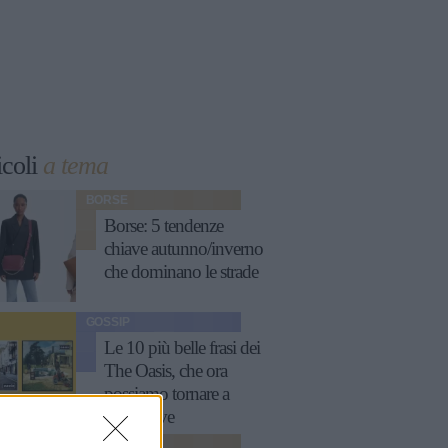
icoli
a tema
BORSE
Borse: 5 tendenze
chiave autunno/inverno
che dominano le strade
GOSSIP
Le 10 più belle frasi dei
The Oasis, che ora
possiamo tornare a
sentire live
MODA