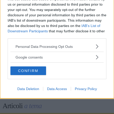
Il "diritto di parola a legioni di imbecilli" e le
us or personal information disclosed to third parties prior to
altre frasi di Umberto Eco
your opt-out. You may separately opt-out of the further
disclosure of your personal information by third parties on the
Le più belle frasi e aforismi di Khalil Gibran su
IAB’s list of downstream participants. This information may
amore, vita e libertà
also be disclosed by us to third parties on the
IAB’s List of
Mantra per la primavera: le migliori frasi da
Downstream Participants
that may further disclose it to other
third parties.
ripetere per la fioritura personale
Le frasi più belle scritte da Damiano David, con
Please note that this website/app uses one or more Google
Personal Data Processing Opt Outs
services and may gather and store information including but
i Måneskin e da solista
not limited to your visit or usage behaviour. You may click to
Google consents
grant or deny consent to Google and its third-party tags to
use your data for below specified purposes in below Google
CONFIRM
consent section.
Data Deletion
Data Access
Privacy Policy
Articoli
a tema