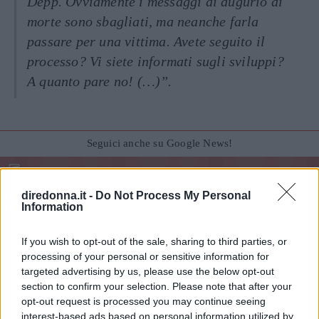
Depp. Ovviamente i messaggi di augurio di
morte sono sbagliati, ma neanche farla
passare per una vittima. Avete seguito il
processo? Vi siete informati sugli sviluppi?
A quanto pare no! (…)”.
Seguici anche su Google News!
ENTRA NEL NOSTRO CANALE
diredonna.it -
Do Not Process My Personal
Information
CONDIVIDI SU
CONDIVIDI SU
CONDIVIDI SU
FACEBOOK
TWITTER
WHATSAPP
If you wish to opt-out of the sale, sharing to third parties, or
Ultime News
processing of your personal or sensitive information for
targeted advertising by us, please use the below opt-out
"Ho vissuto 72 ore senza parlare: quello che è
section to confirm your selection. Please note that after your
opt-out request is processed you may continue seeing
successo dopo mi ha cambiato per sempre"
interest-based ads based on personal information utilized by