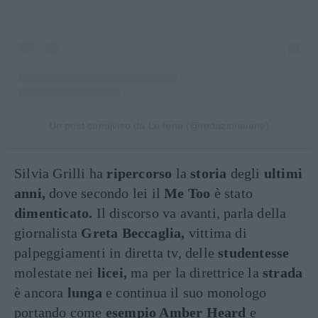
Un post condiviso da Le Iene (@redazioneiene)
Silvia Grilli ha
ripercorso
la
storia
degli
ultimi
anni,
dove secondo lei il
Me Too
è stato
dimenticato.
Il discorso va avanti, parla della
giornalista
Greta Beccaglia,
vittima di
palpeggiamenti in diretta tv, delle
studentesse
molestate nei
licei,
ma per la direttrice la
strada
è ancora
lunga
e continua il suo monologo
portando come
esempio Amber Heard
e