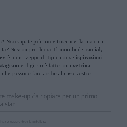
p?
Non sapete più come truccarvi la mattina
nata? Nessun problema. Il
mondo
dei
social,
er,
è pieno zeppo di
tip
e nuove
ispirazioni
stagram
e il gioco è fatto: una
vetrina
i
che possono fare anche al caso vostro.
tre make-up da copiare per un primo
 star
inua a leggere dopo la pubblicità