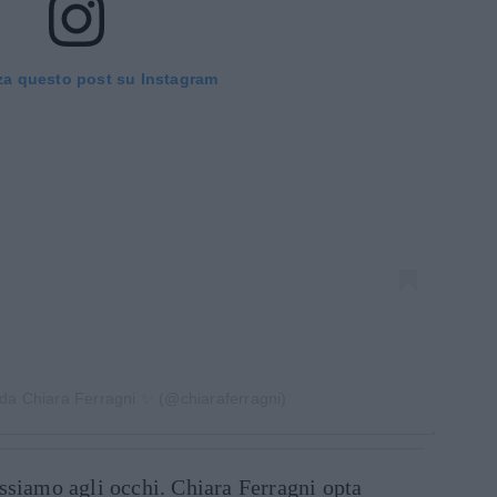
za questo post su Instagram
 da Chiara Ferragni ✨ (@chiaraferragni)
ssiamo agli occhi. Chiara Ferragni opta