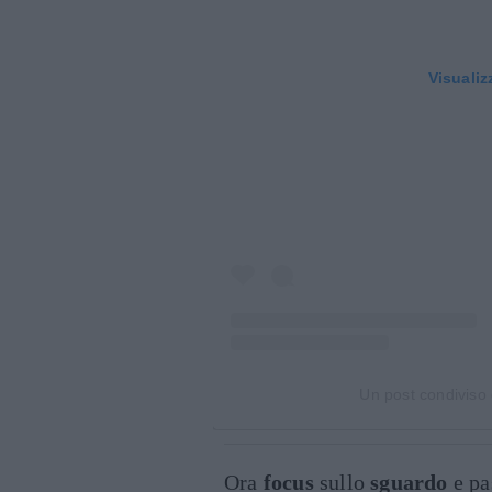
Visualiz
Un post condiviso
Ora
focus
sullo
sguardo
e pa