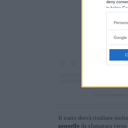
deny consent
in below Go
Visualiz
Persona
Google 
Un post condiviso
Il tratto dovrà risultare molt
pennello
da sfumatura verso 