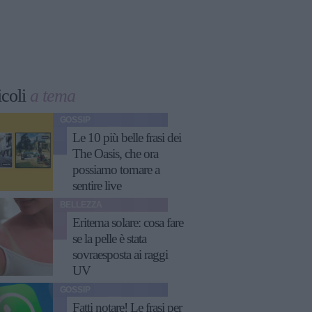
icoli
a tema
GOSSIP
Le 10 più belle frasi dei
The Oasis, che ora
possiamo tornare a
sentire live
BELLEZZA
Eritema solare: cosa fare
se la pelle è stata
sovraesposta ai raggi
UV
GOSSIP
Fatti notare! Le frasi per