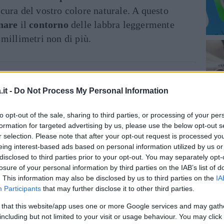
cura del vostro colore naturale. A questo
nare
il
contorno
delle labbra leggermente
millimetri non di più.
it -
Do Not Process My Personal Information
to opt-out of the sale, sharing to third parties, or processing of your per
formation for targeted advertising by us, please use the below opt-out s
r selection. Please note that after your opt-out request is processed y
eing interest-based ads based on personal information utilized by us or
disclosed to third parties prior to your opt-out. You may separately opt-
losure of your personal information by third parties on the IAB’s list of
. This information may also be disclosed by us to third parties on the
IA
Participants
that may further disclose it to other third parties.
 that this website/app uses one or more Google services and may gath
including but not limited to your visit or usage behaviour. You may click 