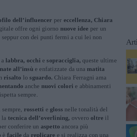
ofilo dell’influencer
per
eccellenza, Chiara
gitale offre ogni giorno
nuove idee
per un
,
seppur con dei punti fermi a cui lei non
Art
o a
labbra, occhi
e
sopracciglia,
queste ultime
nate all’insù
e enfatizzate da una
matita
in
risalto
lo
sguardo.
Chiara Ferragni ama
imentando
anche
nuovi colori
e abbinamenti
ispetta sempre.
i sempre,
rossetti
e
gloss
nelle tonalità del
a la
tecnica dell’overlining,
ovvero
oltre
il
er conferire un
aspetto
ancora più
p è
facile
da
replicare
e si realizza con una