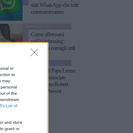
stati WhatsApp che tutti
commenteranno
CAPELLI
Come affermarsi
nell’hairdressing:
strategie e consigli utili
ATTUALITÀ
sonal or
11 frasi di Papa Leone
ection to
XIV, pronunciate
ou may
quando era Robert
 personal
Francis Prevost
out of the
 downstream
B’s List of
er and store
to grant or