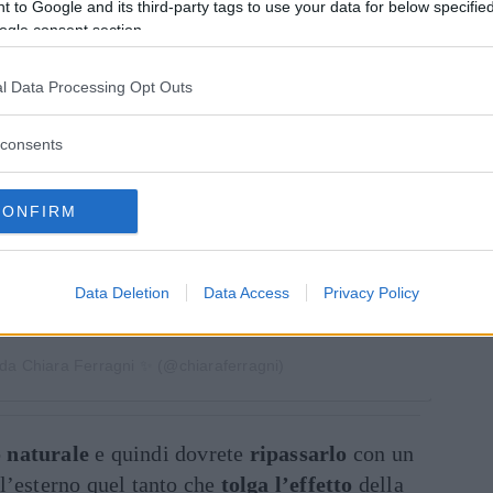
 to Google and its third-party tags to use your data for below specifi
ogle consent section.
za questo post su Instagram
l Data Processing Opt Outs
consents
CONFIRM
Data Deletion
Data Access
Privacy Policy
 da Chiara Ferragni ✨ (@chiaraferragni)
o
naturale
e quindi dovrete
ripassarlo
con un
l’esterno quel tanto che
tolga l’effetto
della