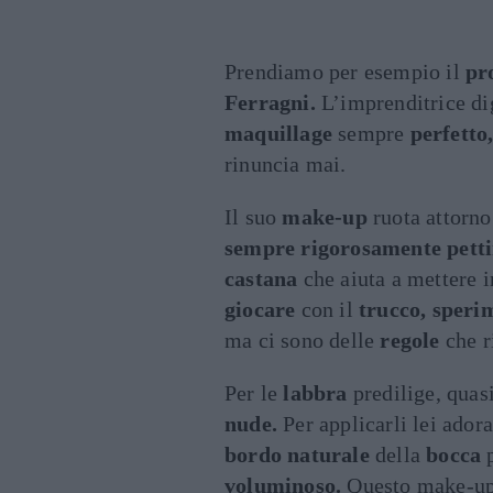
Prendiamo per esempio il
pr
Ferragni.
L’imprenditrice di
maquillage
sempre
perfetto
rinuncia mai.
Il suo
make-up
ruota attorn
sempre rigorosamente petti
castana
che aiuta a mettere 
giocare
con il
trucco, sper
ma ci sono delle
regole
che r
Per le
labbra
predilige, quas
nude.
Per applicarli lei ador
bordo naturale
della
bocca
p
voluminoso.
Questo make-u