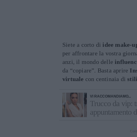
Siete a corto di
idee make-u
per affrontare la vostra gior
anzi, il mondo delle
influenc
da “copiare”. Basta aprire
In
virtuale
con centinaia di
stil
VI RACCOMANDIAMO...
Trucco da vip: 
appuntamento da
Cont