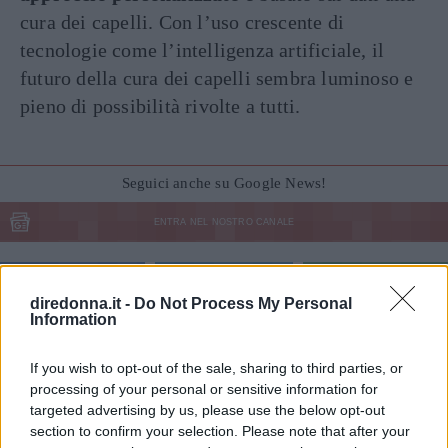
cura dei capelli. Con l’uso crescente di
tecnologie come l’intelligenza artificiale, il
futuro della cura dei capelli sembra luminoso e
pieno di possibilità rivolte a tutti.
Seguici anche su Google News!
ENTRA NEL NOSTRO CANALE
CONDIVIDI SU
CONDIVIDI SU
CONDIVIDI SU
FACEBOOK
TWITTER
WHATSAPP
diredonna.it -
Do Not Process My Personal
Information
Ultime News
If you wish to opt-out of the sale, sharing to third parties, or
Le 10 più belle frasi dei The Oasis, che ora
processing of your personal or sensitive information for
possiamo tornare a sentire live
targeted advertising by us, please use the below opt-out
section to confirm your selection. Please note that after your
Fatti notare! Le frasi per stati WhatsApp che