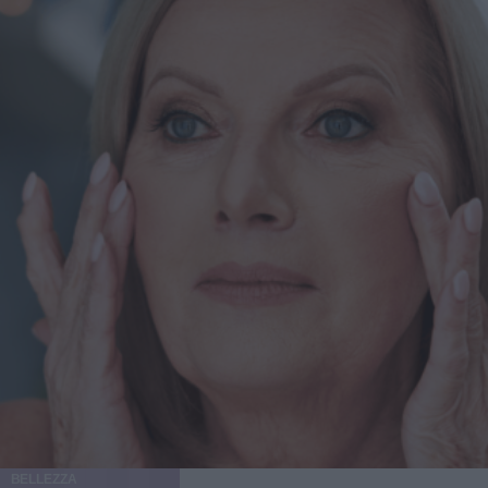
rappresentare il "tocco finale" dopo aver perso quei chili
difficili da eliminare con dieta ed esercizio. "Molti di
questi pazienti hanno un’attenzione particolare per
l’estetica - spiega Levine a New Beauty - Chi utilizza
farmaci GLP-1 per perdere gli ultimi chili spesso desidera
massimizzare i risultati con trattamenti mirati". La perdita
di peso significativa, inoltre, consente a molti pazienti di
accedere a interventi estetici che prima non erano possibili:
"Dopo una perdita di peso importante, i pazienti diventano
potenziali candidati per interventi chirurgici. Questo
potrebbe significare una qualificazione per
un’addominoplastica o risultati migliorati con liposuzione e
rassodamento cutaneo". Cos’è un Ozempic Makeover?
Oltre a Ozempic, esistono altri farmaci GLP-1 usati per la
perdita di peso, e i trattamenti inclusi nell’Ozempic
Makeover sono indicati per chiunque abbia perso peso
rapidamente, sia tramite farmaci, interventi chirurgici, dieta
o esercizio. "La perdita di peso rapida ha molteplici effetti
- spiega il dottor Levine - Le persone possono apparire
emaciate, sviluppare rilassamento del collo, delle guance e
della pelle, e manifestare perdita di volume che interessa
BELLEZZA