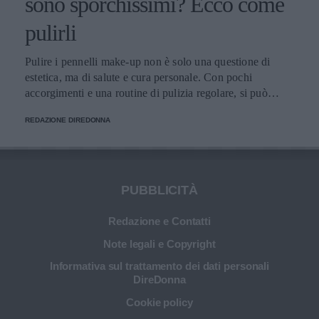
sono sporchissimi? Ecco come
pulirli
Pulire i pennelli make-up non è solo una questione di
estetica, ma di salute e cura personale. Con pochi
accorgimenti e una routine di pulizia regolare, si può
migliorare l’applicazione del trucco, mantenere una pelle
REDAZIONE DIREDONNA
più sana e prolungare la vita dei preziosi strumenti di
bellezza.
PUBBLICITÀ
Redazione e Contatti
Note legali e Copyright
Informativa sul trattamento dei dati personali
DireDonna
Cookie policy