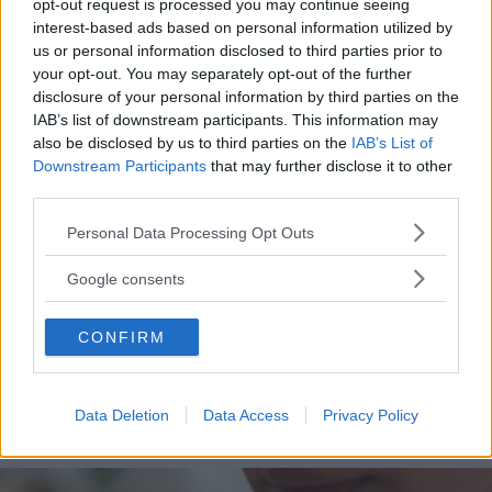
opt-out request is processed you may continue seeing
tutti commenteranno
interest-based ads based on personal information utilized by
11 frasi di Papa Leone XIV, pronunciate quando
us or personal information disclosed to third parties prior to
your opt-out. You may separately opt-out of the further
era Robert Francis Prevost
disclosure of your personal information by third parties on the
Frasi sulla libertà: le più belle da condividere e
IAB’s list of downstream participants. This information may
su cui riflettere
also be disclosed by us to third parties on the
IAB’s List of
Downstream Participants
that may further disclose it to other
Tailleur cerimonia 2025 economici: i più belli di
third parties.
Zara, Zalando, H&M, Mango e altri
Please note that this website/app uses one or more Google
Personal Data Processing Opt Outs
services and may gather and store information including but
not limited to your visit or usage behaviour. You may click to
Google consents
grant or deny consent to Google and its third-party tags to
use your data for below specified purposes in below Google
CONFIRM
consent section.
Data Deletion
Data Access
Privacy Policy
Articoli
a tema