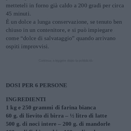
metteteli in forno già caldo a 200 gradi per circa
45 minuti.
È un dolce a lunga conservazione, se tenuto ben
chiuso in un contenitore, e si può impiegare
come “dolce di salvataggio” quando arrivano
ospiti improvvisi.
Continua a leggere dopo la pubblicità
DOSI PER 6 PERSONE
INGREDIENTI
1 kg e 250 grammi di farina bianca
60 g. di lievito di birra – ½ litro di latte
500 g. di noci intere – 200 g. di mandorle