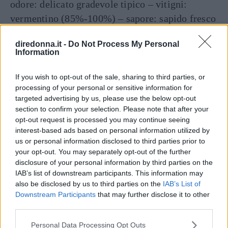
odore: delicato gradevole tipico – vitigni:
vermentino (85%-100%) – sapore: sapido fresco
acidulo con retrogusto amarognolo
diredonna.it -
Do Not Process My Personal
asciutto/amabile – gradazione alcolica minima
Information
10+1°.
If you wish to opt-out of the sale, sharing to third parties, or
MOSCATO DI SARDEGNA SPUMANTE
processing of your personal or sensitive information for
targeted advertising by us, please use the below opt-out
Aree di produzione: Sardegna provincia
section to confirm your selection. Please note that after your
CA/OR/NU/SS – affinamento: fino a 2-3 anni –
opt-out request is processed you may continue seeing
caratteristiche: spumante – abbinamento
interest-based ads based on personal information utilized by
us or personal information disclosed to third parties prior to
consigliato: DESSERT – colore: giallo
your opt-out. You may separately opt-out of the further
paglierino brillante – odore: delicato aromatico
disclosure of your personal information by third parties on the
tipico – vitigni: moscato bianco (100%) –
IAB’s list of downstream participants. This information may
also be disclosed by us to third parties on the
IAB’s List of
sapore: delicato fruttato tipico dolce –
Downstream Participants
that may further disclose it to other
gradazione alcolica minima 11,5°.
third parties.
Articolo originale pubblicato il 27 febbraio 2012
Please note that this website/app uses one or more Google
Personal Data Processing Opt Outs