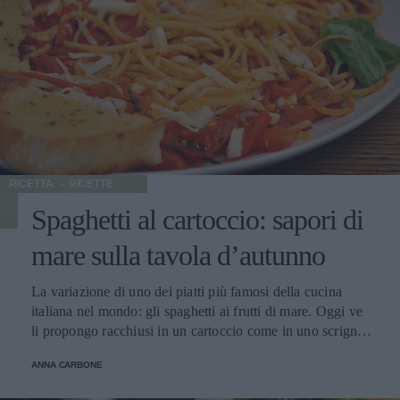
RICETTA
RICETTE
Spaghetti al cartoccio: sapori di
mare sulla tavola d’autunno
La variazione di uno dei piatti più famosi della cucina
italiana nel mondo: gli spaghetti ai frutti di mare. Oggi ve
li propongo racchiusi in un cartoccio come in uno scrigno.
E ne sarete molto soddisfatti. Con 500 calorie per
ANNA CARBONE
porzione, un primo piatto o un piatto unico. Anzitutto
perché gli spaghetti sono il piatto nazionale per eccellenza