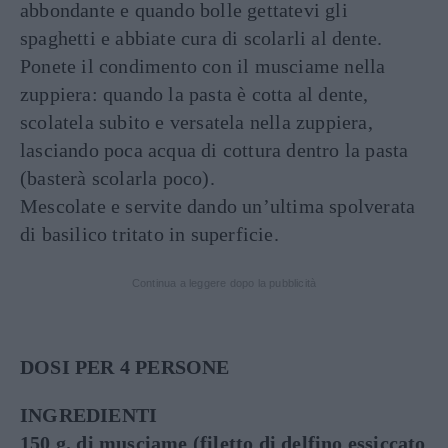
abbondante e quando bolle gettatevi gli
spaghetti e abbiate cura di scolarli al dente.
Ponete il condimento con il musciame nella
zuppiera: quando la pasta è cotta al dente,
scolatela subito e versatela nella zuppiera,
lasciando poca acqua di cottura dentro la pasta
(basterà scolarla poco).
Mescolate e servite dando un’ultima spolverata
di basilico tritato in superficie.
Continua a leggere dopo la pubblicità
DOSI PER 4 PERSONE
INGREDIENTI
150 g. di musciame (filetto di delfino essiccato