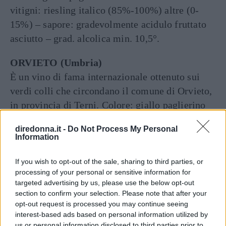
vitigni: riesling italico (85%-100%) altre (0-
15%) – sapore: gradevolmente acidulo fruttato
asciutto – grad. alcolica min. 10,5°.
ORVIETO (Umbria)
È un vino di fama internazionale ottenuto sui
verdi colli che circondano il comune di Orvieto,
in provincia di Terni. Colore: giallo paglierino
dorato; profumo: accentuato e caratteristico;
diredonna.it -
Do Not Process My Personal
sapore: secco ma anche rotondo. Gradazione
Information
alcolica 12/12,5° e temperatura di servizio
10/12°. Il tipo “secco” è consigliabile con una
If you wish to opt-out of the sale, sharing to third parties, or
processing of your personal or sensitive information for
infinità di piatti, ma principalmente con pesce di
targeted advertising by us, please use the below opt-out
mare e d’acqua dolce, mentre l’abboccato
section to confirm your selection. Please note that after your
accompagna minestre, gelatine, vellutate.
opt-out request is processed you may continue seeing
interest-based ads based on personal information utilized by
us or personal information disclosed to third parties prior to
Articolo originale pubblicato il 21 agosto 2012