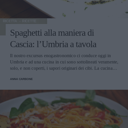
RICETTA
RICETTE
Spaghetti alla maniera di
Cascia: l’Umbria a tavola
Il nostro excursus enogastronomico ci conduce oggi in
Umbria e ad una cucina in cui sono sottolineati veramente,
solo, e non coperti, i sapori originari dei cibi. La cucina
umbra è “romanica”; ha in sé, certo più umile e rispettosa,
ANNA CARBONE
gli elementi delle chiese ferme nei secoli: la semplice
solidità. Ovunque abbiamo la gioia di fermarci, ci accoglie
una chiesa, ci accoglie un vino, ci accoglie un piatto. E
ogni sosta è indimenticabile. Ogni piatto ha sapori d’altri
tempi, semplici eppur prelibati, e con l’immancabile tartufo
nero di Norcia e di Spoleto. I tartufi neri di Norcia e
Spoleto maturano da novembre a marzo in quasi tutta la
Regione (certo sono luoghi privilegiati le valli del Nera,