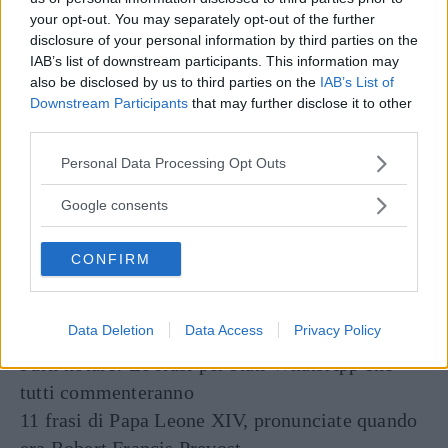
your opt-out. You may separately opt-out of the further
disclosure of your personal information by third parties on the
Seguici anche su Google News!
IAB’s list of downstream participants. This information may
also be disclosed by us to third parties on the
IAB’s List of
ENTRA NEL NOSTRO CANALE
Downstream Participants
that may further disclose it to other
third parties.
CONDIVIDI SU
CONDIVIDI SU
CONDIVIDI SU
Please note that this website/app uses one or more Google
FACEBOOK
TWITTER
WHATSAPP
Personal Data Processing Opt Outs
services and may gather and store information including but
not limited to your visit or usage behaviour. You may click to
Ultime News
Google consents
grant or deny consent to Google and its third-party tags to
use your data for below specified purposes in below Google
Dall'asilo all'università, la tecnologia sta
CONFIRM
consent section.
ridisegnando il processo educativo
Le 10 più belle frasi dei The Oasis, che ora
Data Deletion
Data Access
Privacy Policy
possiamo tornare a sentire live
Fatti notare! Le frasi per stati WhatsApp che
tutti commenteranno
11 frasi di Papa Leone XIV, pronunciate quando