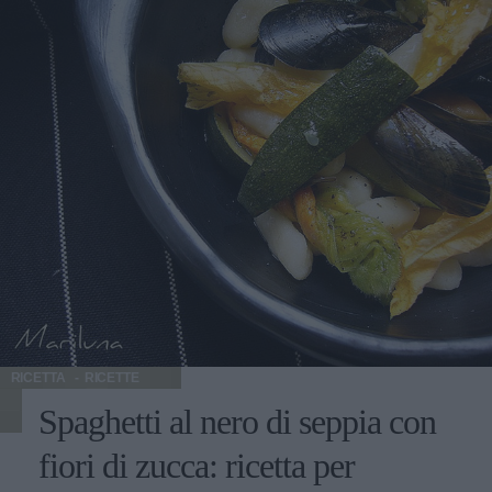
che piace a tutti. Poi per il divino abbinamento con i frutti
di mare. E poi perché gli spaghetti sono buoni comunque.
Li abbiamo trovati cucinati all’arrabbiata, in uno dei piatti
più famosi della cucina romana. Con le bietole, in un
gustoso primo piatto vegetariano. E ancora semplicemente
con erbe aromatiche. Una pietanza per intenditori. Il vino
Grignolino d’Asti Doc Vino da tutto pasto, si adatta ad
antipasti e ai primi, a piatti leggeri moderatamente grassi.
A molti piace con il pesce. Si serve giovane a temperatura
ambiente. La giusta temperatura di degustazione può
variare tra i 15° e i 18°.
RICETTA
RICETTE
Spaghetti al nero di seppia con
fiori di zucca: ricetta per