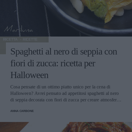
variare tra i 15° e i 18°.
RICETTA
RICETTE
Spaghetti al nero di seppia con
fiori di zucca: ricetta per
Halloween
Cosa pensate di un ottimo piatto unico per la cena di
Halloween? Avrei pensato ad appetitosi spaghetti al nero
di seppia decorata con fiori di zucca per creare atmosfera.
È una variante alla classica pasta al nero di seppia di
ANNA CARBONE
origine siciliana, un piatto “pregiato”, dal deciso sapore e
profumo di mare, che moltissimi non conoscono ancora.
La cena di Halloween è proprio l’occasione per fare le