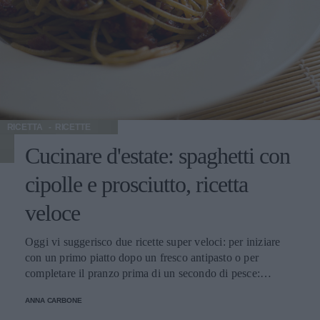
ottimi per sostituire un pranzo ma anche per uno spuntino
fuori casa. In quanto al vino, potete scegliere fra un bianco
per i piatti più delicati come il Frascati Doc e un rosso per
le spaghettate più robuste, ad esempio il Carmignano Docg
ad una temperatura di 18-20 gradi, stappando la bottiglia
almeno due ore prima del pasto. 1) SPAGHETTI ALLA
DISPERATA
RICETTA
RICETTE
Cucinare d'estate: spaghetti con
cipolle e prosciutto, ricetta
veloce
Oggi vi suggerisco due ricette super veloci: per iniziare
con un primo piatto dopo un fresco antipasto o per
completare il pranzo prima di un secondo di pesce:
spaghetti con cipolle e prosciutto e spaghetti con le sarde.
ANNA CARBONE
Ingrediente di base restano gli spaghetti. Un formato di