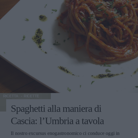
presentazioni, anche perché il piatto d’onore si adorna di
graziosi fiori di zucca fritti per essere più bello oltre che
più buono. Il nero di seppia riesce a conferire alla pasta un
sapore speciale, che di un primo piatto di umili origini fa
una nobile ricetta all’italiana, da accompagnare a vini
speciali (i migliori fra i vini d’Italia) per una serata
speciale. Buon Halloween!!! Il vino Colli di Conegliano
Docg Nella versione Bianco è ottimo con insalate di
gamberi, risotto al nero di seppia, baccalà, brodetto,
antipasti, primi piatti, frittate di verdura, uova, risotti, carni
bianche e pesce.
RICETTA
RICETTE
Spaghetti alla maniera di
Cascia: l’Umbria a tavola
Il nostro excursus enogastronomico ci conduce oggi in