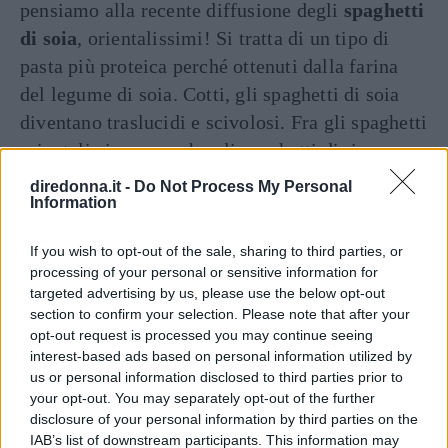
pensiamo alla recente diffusione degli
spaghetti
di soia
, orientalissimi! Si tratta di un tipo di
pasta più proteica perché ottenuti dalla farina
del legume di soia. Cotti, gli spaghetti di soia
diventano traslucidi e scivolosi. Fra gli spaghetti
orientali ci sono anche gli spaghetti di riso,
sottili e bianchissimi.
diredonna.it -
Do Not Process My Personal
Information
Spaghetti di soia: ricetta cinese
;
If you wish to opt-out of the sale, sharing to third parties, or
Come cucinare gli spaghetti di soia alle
processing of your personal or sensitive information for
targeted advertising by us, please use the below opt-out
verdure ricetta e ingredienti
;
section to confirm your selection. Please note that after your
opt-out request is processed you may continue seeing
Spaghetti di soia con verdure e uova
;
interest-based ads based on personal information utilized by
us or personal information disclosed to third parties prior to
Come cucinare gli spaghetti di soia alla
your opt-out. You may separately opt-out of the further
disclosure of your personal information by third parties on the
piastra.
IAB’s list of downstream participants. This information may