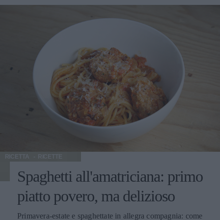
pasta classico, all'italiana, che va bene anche
semplicemente al pomodoro. Qui, inceve, sono in buona
compagnia in due ricette che potete preparare
velocemente, superveloci appunto, in una giornata calda in
cui avete pensato solo ad un antipasto o soltanto ad un
secondo piatto: l'afa toglie l'appetito e in famiglia basta
così. E invece vi arrivano improvvisamente ospiti inattesi e
per completare eccovi due primi piatti semplici, che potete
preparare in 20-25 minuti. Il pranzo è quasi completo, ma
se avete in casa frutta fresca e magari una bottiglia di
Gattinara DOCG tenuta per le occasioni...Eccovi serviti!!!
RICETTA
RICETTE
Spaghetti all'amatriciana: primo
piatto povero, ma delizioso
Primavera-estate e spaghettate in allegra compagnia: come