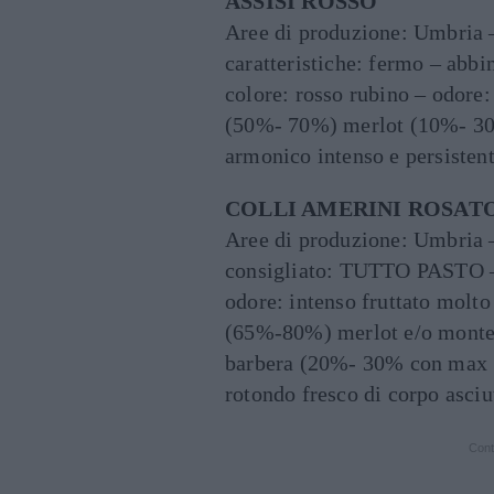
ASSISI ROSSO
Aree di produzione: Umbria –
caratteristiche: fermo – ab
colore: rosso rubino – odore:
(50%- 70%) merlot (10%- 30%
armonico intenso e persistent
COLLI AMERINI ROSAT
Aree di produzione: Umbria –
consigliato: TUTTO PASTO – 
odore: intenso fruttato molto
(65%-80%) merlot e/o montepu
barbera (20%- 30% con max 1
rotondo fresco di corpo asciu
Cont