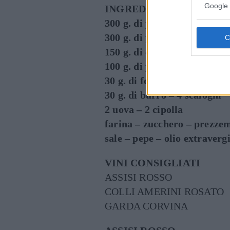
Google 
INGREDIENTI
300 g. di pasta per pizza
300 g. di piselli
150 g. di crescione
100 g. di panna
30 g. di formaggio grana gr
30 g. di burro – 4 scalogni
2 uova – 2 cipolla
farina – zucchero – prezze
sale – pepe – olio extraverg
VINI CONSIGLIATI
ASSISI ROSSO
COLLI AMERINI ROSATO
GARDA CORVINA