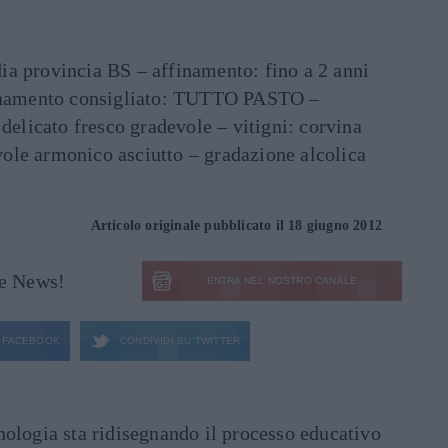
a provincia BS – affinamento: fino a 2 anni
binamento consigliato: TUTTO PASTO –
 delicato fresco gradevole – vitigni: corvina
ole armonico asciutto – gradazione alcolica
Articolo originale pubblicato il 18 giugno 2012
le News!
ENTRA NEL NOSTRO CANALE
FACEBOOK
CONDIVIDI SU
TWITTER
ecnologia sta ridisegnando il processo educativo