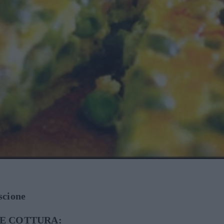
escione
E COTTURA: