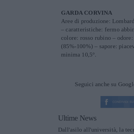
GARDA CORVINA
Aree di produzione: Lombardi
– caratteristiche: fermo ab
colore: rosso rubino – odore:
(85%-100%) – sapore: piacev
minima 10,5°.
Seguici anche su Goog
CONDIVIDI SU
Ultime News
Dall'asilo all'università, la t