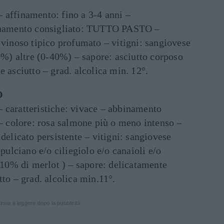
 affinamento: fino a 3-4 anni –
binamento consigliato: TUTTO PASTO –
 vinoso tipico profumato – vitigni: sangiovese
) altre (0-40%) – sapore: asciutto corposo
e asciutto – grad. alcolica min. 12°.
O
 caratteristiche: vivace – abbinamento
colore: rosa salmone più o meno intenso –
 delicato persistente – vitigni: sangiovese
lciano e/o ciliegiolo e/o canaioli e/o
0% di merlot ) – sapore: delicatamente
tto – grad. alcolica min.11°.
inua a leggere dopo la pubblicità