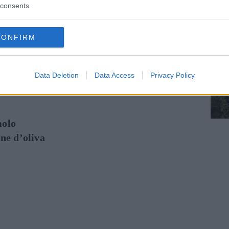
consents
CONFIRM
Data Deletion
Data Access
Privacy Policy
attugiato
molo
ine d’oliva