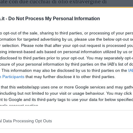
orate con due cucchiai di olio extravergine di
Dal
ezzo cucchiaio di zucchero, il sale e il pepe e
it -
Do Not Process My Personal Information
to opt-out of the sale, sharing to third parties, or processing of your per
cere ancora qualche minuto.
formation for targeted advertising by us, please use the below opt-out s
r selection. Please note that after your opt-out request is processed y
a, le uova, il grana e un cucchiaio di
eing interest-based ads based on personal information utilized by us or
disclosed to third parties prior to your opt-out. You may separately opt-
i sale e di pepe.
losure of your personal information by third parties on the IAB’s list of
di pane precedentemente cotta, versateci la
. This information may also be disclosed by us to third parties on the
IA
iocchetto di burro e infornate a 200 gradi per
Participants
that may further disclose it to other third parties.
 that this website/app uses one or more Google services and may gath
including but not limited to your visit or usage behaviour. You may click 
 to Google and its third-party tags to use your data for below specifi
inua a leggere dopo la pubblicità
ogle consent section.
l Data Processing Opt Outs