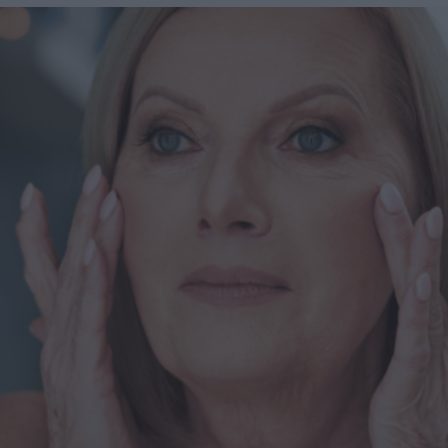
di New York, Elie Levine, l’aumento dei trattamenti
estetici post-perdita di peso è una naturale conseguenza
della crescente popolarità di farmaci come Ozempic, per
rappresentare il "tocco finale" dopo aver perso quei chili
difficili da eliminare con dieta ed esercizio. "Molti di
questi pazienti hanno un’attenzione particolare per
l’estetica - spiega Levine a New Beauty - Chi utilizza
farmaci GLP-1 per perdere gli ultimi chili spesso desidera
massimizzare i risultati con trattamenti mirati". La perdita
di peso significativa, inoltre, consente a molti pazienti di
accedere a interventi estetici che prima non erano possibili:
"Dopo una perdita di peso importante, i pazienti diventano
potenziali candidati per interventi chirurgici. Questo
potrebbe significare una qualificazione per
un’addominoplastica o risultati migliorati con liposuzione e
rassodamento cutaneo". Cos’è un Ozempic Makeover?
Oltre a Ozempic, esistono altri farmaci GLP-1 usati per la
perdita di peso, e i trattamenti inclusi nell’Ozempic
Makeover sono indicati per chiunque abbia perso peso
rapidamente, sia tramite farmaci, interventi chirurgici, dieta