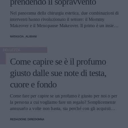
prendendo il sopravvento
Nel panorama della chirurgia estetica, due combinazioni di
interventi hanno rivoluzionato il settore: il Mommy
Makeover e il Menopause Makeover. Il primo è un insieme
di interventi di chirurgia estetica progettati per aiutare le
NATASCIA_ALIBANI
donne a recuperare la forma fisica e l'aspetto che avevano
prima della gravidanza, o per migliorare alcune aree del
BELLEZZA
corpo che possono essere cambiate durante la maternità,
soprattutto addome, seno e altre aree soggette a
Come capire se è il profumo
rilassamento cutaneo o perdita di tono. Il secondo, invece,
è scelto dalle donne che sono entrate in menopausa. Oggi,
giusto dalle sue note di testa,
a questi si aggiunge a questa élite una terza opzione
cuore e fondo
emergente che punta a ripristinare il volume e contrastare
l'invecchiamento, distinguendosi per la sua unicità, il
cosiddetto Ozempic Makeover, che segue il grande
Come fare per capire se un profumo è giusto per noi o per
successo che il farmaco, inizialmente pensato per i pazienti
la persona a cui vogliamo fare un regalo? Semplicemente
con diabete di tipo 2, ha riscosso negli ultimi tempi anche
annusarlo a volte non basta, sia perché con gli acquisti
fra molte celebrità di Hollywood - con conseguenti,
online non si può fare, sia perché un’annusata veloce non
inevitabili polemiche - per la sua grande capacità di
REDAZIONE DIREDONNA
basta. Dobbiamo conoscere le sue note.
accelerare la perdita di peso. Secondo il chirurgo plastico