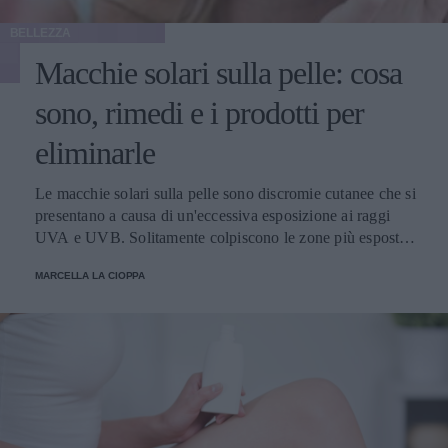
BELLEZZA
Macchie solari sulla pelle: cosa
sono, rimedi e i prodotti per
eliminarle
Le macchie solari sulla pelle sono discromie cutanee che si
presentano a causa di un'eccessiva esposizione ai raggi
UVA e UVB. Solitamente colpiscono le zone più esposte,
come viso, schiena, spalle e mani. Scopriamo come
MARCELLA LA CIOPPA
attenuarle e i prodotti migliori per schiarirle.