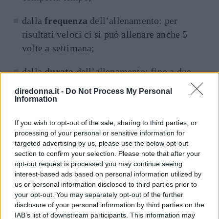
dalla
frequenza
dell’allenamento: per
risultati veloci ci si può allenare anche 5
volte a settimana;
dalla
durata
dell’allenamento: fino a due
ore per ottenere risultati velocissimi;
diredonna.it -
Do Not Process My Personal
Information
dal tipo di
dieta
: mangiar sano è il più
valido aiuto.
If you wish to opt-out of the sale, sharing to third parties, or
processing of your personal or sensitive information for
targeted advertising by us, please use the below opt-out
Di seguito potete trovare numerosi consigli su
section to confirm your selection. Please note that after your
come rassodare e tonificare le zone cascanti
opt-out request is processed you may continue seeing
del corpo
, in ogni caso si raccomanda di non
interest-based ads based on personal information utilized by
us or personal information disclosed to third parties prior to
strafare e di allenarsi nel pieno rispetto delle
your opt-out. You may separately opt-out of the further
proprie tempistiche.
disclosure of your personal information by third parties on the
IAB’s list of downstream participants. This information may