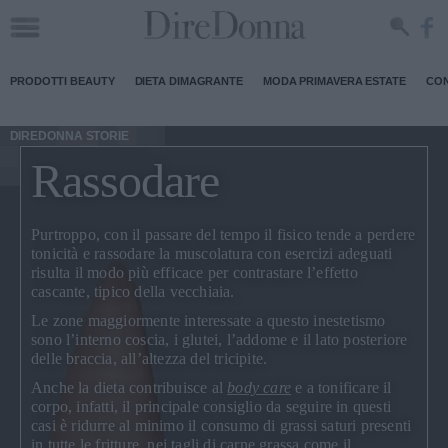
PRODOTTI BEAUTY
DIETA DIMAGRANTE
MODA PRIMAVERA ESTATE
CON
DIREDONNA STORIE
Rassodare
Purtroppo, con il passare del tempo il fisico tende a perdere
tonicità e
rassodare
la muscolatura con esercizi adeguati
risulta il modo più efficace per contrastare l’effetto
cascante, tipico della vecchiaia.
Le zone maggiormente interessate a questo inestetismo
sono l’
interno coscia
, i
glutei
, l’
addome
e il lato posteriore
delle
braccia
, all’altezza del tricipite.
Anche la dieta contribuisce al
body care
e a tonificare il
corpo, infatti, il principale consiglio da seguire in questi
casi è
ridurre al minimo il consumo di grassi saturi
presenti
in tutte le fritture, nei tagli di carne grassa come il