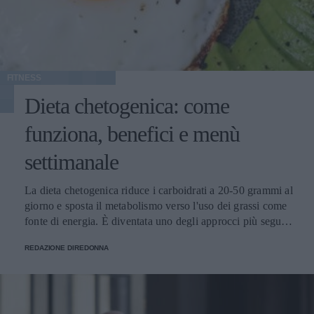
FITNESS
Dieta chetogenica: come
funziona, benefici e menù
settimanale
La dieta chetogenica riduce i carboidrati a 20-50 grammi al
giorno e sposta il metabolismo verso l'uso dei grassi come
fonte di energia. È diventata uno degli approcci più seguiti
dalle donne per gestire il peso e l'energia quotidiana.
REDAZIONE DIREDONNA
Marchi specializzati come BeKeto offrono prodotti e
ricette pensati per chi segue questo regime, rendendo più
semplice la fase iniziale. Cos'è la dieta chetogenica e come
induce la chetosi La dieta chetogenica è un regime
alimentare a bassissimo contenuto di carboidrati che porta