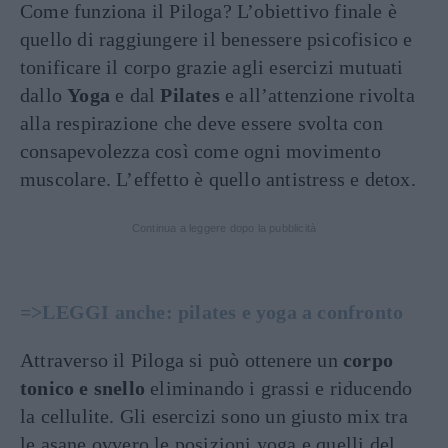
Come funziona il Piloga? L’obiettivo finale è
quello di raggiungere il benessere psicofisico e
tonificare il corpo grazie agli esercizi mutuati
dallo
Yoga
e dal
Pilates
e all’attenzione rivolta
alla respirazione che deve essere svolta con
consapevolezza così come ogni movimento
muscolare. L’effetto è quello antistress e detox.
Continua a leggere dopo la pubblicità
=>LEGGI anche: pilates e yoga a confronto
Attraverso il Piloga si può ottenere un
corpo
tonico e snello
eliminando i grassi e riducendo
la cellulite. Gli esercizi sono un giusto mix tra
le asane ovvero le posizioni yoga e quelli del