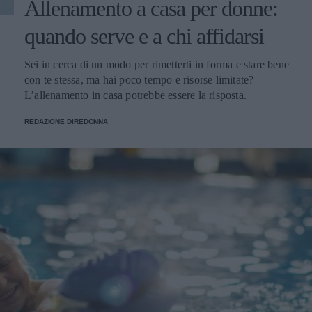
facce dello stesso benessere, da curare insieme. Per chi
Allenamento a casa per donne:
desidera un percorso personalizzato sulla propria
quando serve e a chi affidarsi
situazione, una consulenza Sautón può aiutare a
individuare le abitudini più utili al proprio caso specifico,
senza protocolli standard. In sintesi Il microbiota
Sei in cerca di un modo per rimetterti in forma e stare bene
intestinale influenza energia, umore e difese molto più di
con te stessa, ma hai poco tempo e risorse limitate?
quanto si immagini. Curarlo con varietà vegetale, fibre,
L’allenamento in casa potrebbe essere la risposta.
alimenti fermentati e meno zuccheri — insieme a sonno e
gestione dello stress — è un investimento concreto sul
REDAZIONE DIREDONNA
benessere quotidiano. E, a differenza di molte altre
strategie di salute, dà spesso risultati percepibili in tempi
sorprendentemente brevi. Articolo con contenuti
sponsorizzati