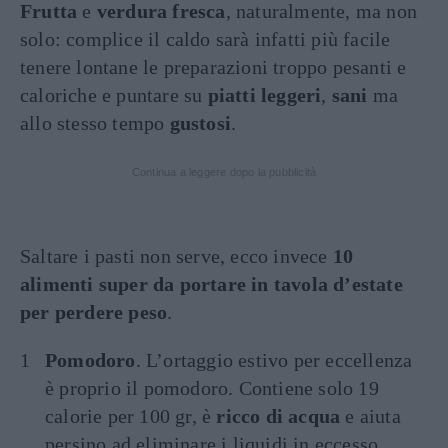
Frutta
e
verdura fresca
, naturalmente, ma non
solo: complice il caldo sarà infatti più facile
tenere lontane le preparazioni troppo pesanti e
caloriche e puntare su
piatti leggeri
,
sani
ma
allo stesso tempo
gustosi
.
Continua a leggere dopo la pubblicità
Saltare i pasti non serve, ecco invece
10
alimenti super da portare in tavola d’estate
per perdere peso
.
Pomodoro
. L’ortaggio estivo per eccellenza
è proprio il pomodoro. Contiene solo 19
calorie per 100 gr, è
ricco di acqua
e aiuta
persino ad eliminare i liquidi in eccesso.