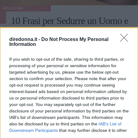
RELAZIONI
10 Frasi per Sedurre un Uomo e
Lasciarlo Senza Parole
diredonna.it -
Do Not Process My Personal
Information
Conquistare un uomo che si desidera non è sempre
semplice: in nostro aiuto vengono però le migliori frasi per
sedurre un uomo, tutte a sfondo erotico più o meno
If you wish to opt-out of the sale, sharing to third parties, or
processing of your personal or sensitive information for
dichiarato.
PERDITA DURANGO
targeted advertising by us, please use the below opt-out
section to confirm your selection. Please note that after your
opt-out request is processed you may continue seeing
interest-based ads based on personal information utilized by
us or personal information disclosed to third parties prior to
your opt-out. You may separately opt-out of the further
disclosure of your personal information by third parties on the
IAB’s list of downstream participants. This information may
also be disclosed by us to third parties on the
IAB’s List of
Downstream Participants
that may further disclose it to other
third parties.