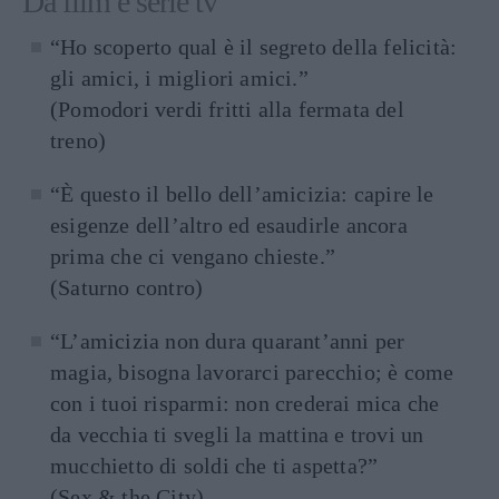
Da film e serie tv
“Ho scoperto qual è il segreto della felicità:
gli amici, i migliori amici.”
(Pomodori verdi fritti alla fermata del
treno)
“È questo il bello dell’amicizia: capire le
esigenze dell’altro ed esaudirle ancora
prima che ci vengano chieste.”
(Saturno contro)
“L’amicizia non dura quarant’anni per
magia, bisogna lavorarci parecchio; è come
con i tuoi risparmi: non crederai mica che
da vecchia ti svegli la mattina e trovi un
mucchietto di soldi che ti aspetta?”
(Sex & the City)