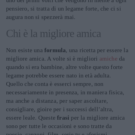
uno dei primi volti che vengono in mente a ogni
pensiero, si tratta di un legame forte, che ci si
augura non si spezzerà mai.
Chi è la migliore amica
Non esiste una
formula
, una ricetta per essere la
migliore amica. A volte si è migliori
amiche
da
quando si era bambine, altre volte questo forte
legame potrebbe essere nato in età adulta.
Quello che conta è esserci sempre, non
necessariamente in presenza, in maniera fisica,
ma anche a distanza, per saper ascoltare,
consigliare, gioire per i successi dell’altra,
essere leale. Queste
frasi
per la migliore amica
sono per tutte le occasioni e sono tratte da
poesie, canzoni, film, serie tv e aforismi.