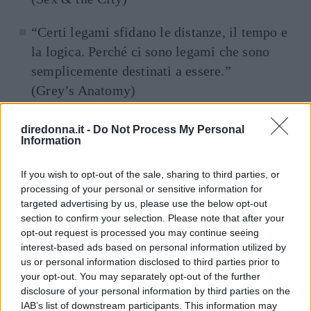
“Certi legami sfidano le distanze, il tempo e
la logica. Perché ci sono legami che sono
semplicemente destinati a essere.”
(Grey’s Anatomy)
Continua a leggere dopo la pubblicità
diredonna.it -
Do Not Process My Personal
Information
If you wish to opt-out of the sale, sharing to third parties, or
processing of your personal or sensitive information for
VI RACCOMANDIAMO...
targeted advertising by us, please use the below opt-out
Mamma e figlie amiche: le frasi più
section to confirm your selection. Please note that after your
belle da dedicare
opt-out request is processed you may continue seeing
interest-based ads based on personal information utilized by
us or personal information disclosed to third parties prior to
Da aforismi
your opt-out. You may separately opt-out of the further
disclosure of your personal information by third parties on the
“Se qualcuno ti resta accanto nei momenti
IAB’s list of downstream participants. This information may