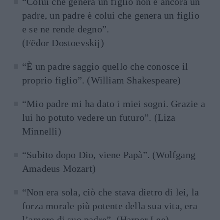
“Colui che genera un figlio non è ancora un
padre, un padre è colui che genera un figlio
e se ne rende degno”.
(Fëdor Dostoevskij)
“È un padre saggio quello che conosce il
proprio figlio”. (William Shakespeare)
“Mio padre mi ha dato i miei sogni. Grazie a
lui ho potuto vedere un futuro”. (Liza
Minnelli)
“Subito dopo Dio, viene Papà”. (Wolfgang
Amadeus Mozart)
“Non era sola, ciò che stava dietro di lei, la
forza morale più potente della sua vita, era
l’amore di suo padre”. (Harper Lee)