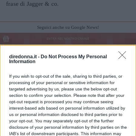
frase di Jagger & co.
Seguici anche su Google News!
ENTRA NEL NOSTRO CANALE
diredonna.it -
CONDIVIDI SU
Do Not Process My Personal
CONDIVIDI SU
CONDIVIDI SU
FACEBOOK
TWITTER
WHATSAPP
Information
Ultime News
If you wish to opt-out of the sale, sharing to third parties, or
processing of your personal or sensitive information for
Frasi sulla libertà: le più belle da condividere e
targeted advertising by us, please use the below opt-out
su cui riflettere
section to confirm your selection. Please note that after your
opt-out request is processed you may continue seeing
Tailleur cerimonia 2025 economici: i più belli di
interest-based ads based on personal information utilized by
Zara, Zalando, H&M, Mango e altri
us or personal information disclosed to third parties prior to
"Ho vissuto 72 ore senza parlare: quello che è
your opt-out. You may separately opt-out of the further
disclosure of your personal information by third parties on the
successo dopo mi ha cambiato per sempre"
IAB’s list of downstream participants. This information may