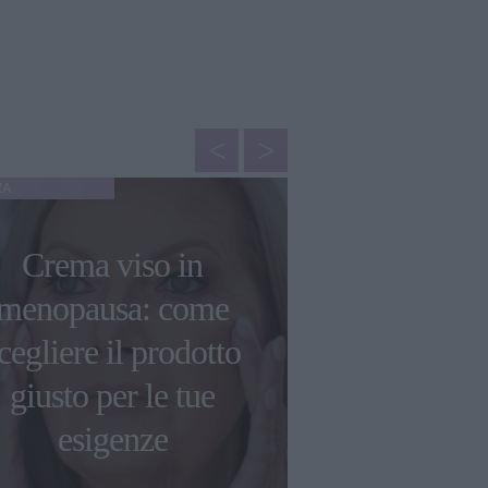
ZA
MAKE-UP
Crema viso in
Come reali
menopausa: come
perfetto 
cegliere il prodotto
make-up, il
giusto per le tue
fine 2
esigenze