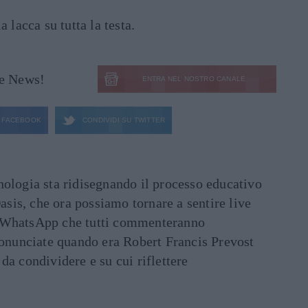
a lacca su tutta la testa.
le News!
ENTRA NEL NOSTRO CANALE
FACEBOOK
CONDIVIDI SU
TWITTER
ecnologia sta ridisegnando il processo educativo
asis, che ora possiamo tornare a sentire live
ati WhatsApp che tutti commenteranno
ronunciate quando era Robert Francis Prevost
e da condividere e su cui riflettere