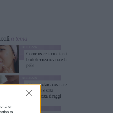
icoli
a tema
BELLEZZA
Come usare i cerotti anti
brufoli senza rovinare la
pelle
BELLEZZA
Eritema solare: cosa fare
se la pelle è stata
sovraesposta ai raggi
UV
sonal or
CAPELLI
ection to