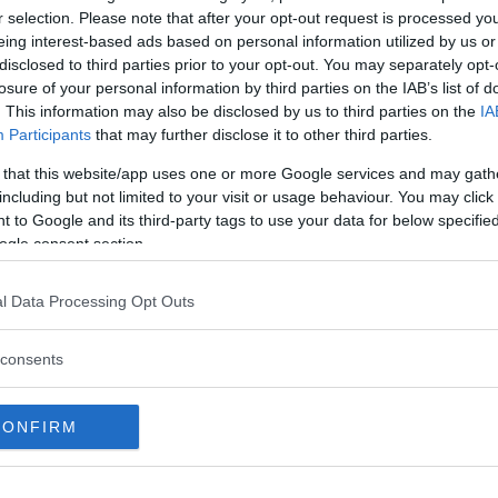
to particolare ed elegante tipo di chignon.
r selection. Please note that after your opt-out request is processed y
ra banana.
eing interest-based ads based on personal information utilized by us or
disclosed to third parties prior to your opt-out. You may separately opt-
fare l’acconciatura banana
losure of your personal information by third parties on the IAB’s list of
. This information may also be disclosed by us to third parties on the
IA
Participants
that may further disclose it to other third parties.
 that this website/app uses one or more Google services and may gath
including but not limited to your visit or usage behaviour. You may click 
 to Google and its third-party tags to use your data for below specifi
ogle consent section.
l Data Processing Opt Outs
consents
ciatura banana
CONFIRM