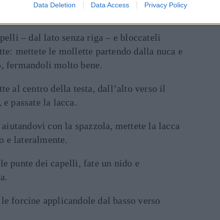
l pettine e fate una riga laterale, poi tirate
Data Deletion
Data Access
Privacy Policy
ete la laccate e spazzolate.
pelli – dal lato senza riga – e bloccateli
tte: mettete le mollette partendo dalla nuca e
o, fermandoli molto bene.
te al centro della testa, dall’alto verso il
 e passate la lacca.
o aiutandovi con la spazzola, mettete la lacca
ro e lateralmente.
le punte dei capelli, fate un nido e
a.
le forcine applicandole dal basso verso