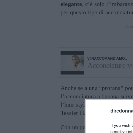
elegante
, c’è solo l’imbaraz
per questo tipo di acconciatu
Cont
VI RACCOMANDIAMO...
Acconciature vin
Anche se a una “profana” potr
l’acconciatura a banana ser
l’hair stylist Nikita, parte d
diredonna.
Tessier Haidressers.
If you wish 
Con un po’ di pazienza, e se
sensitive in