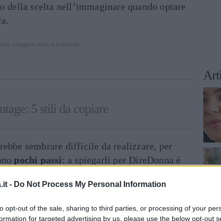
zo della scelta nell’immaginare quando optare
ra.
inua a leggere dopo la pubblicità
Art
tage: 5 stili da copiare
ebbe sembrare difficile da realizzare, per
vono
pochi passi
: a spiegarli per DireDonna è
el team di professionisti dei saloni romani
it -
Do Not Process My Personal Information
to opt-out of the sale, sharing to third parties, or processing of your per
guendo il breve
video tutorial
, anche voi
formation for targeted advertising by us, please use the below opt-out s