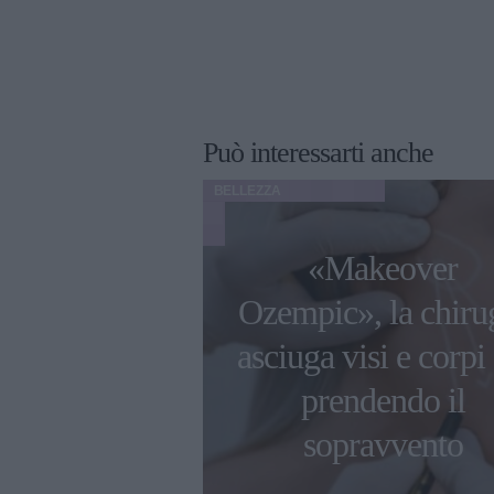
Può interessarti anche
BELLEZZA
«Makeover
applicare
Ozempic», la chiru
er alla Lana
asciuga visi e corpi 
Rey alla
prendendo il
fezione
sopravvento