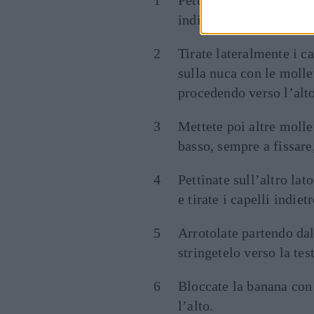
Pettinate i capelli con i
indietro i capelli, mett
Tirate lateralmente i ca
sulla nuca con le molle
procedendo verso l’alt
Mettete poi altre mollet
basso, sempre a fissare,
Pettinate sull’altro lat
e tirate i capelli indiet
Arrotolate partendo dal
stringetelo verso la test
Bloccate la banana con 
l’alto.