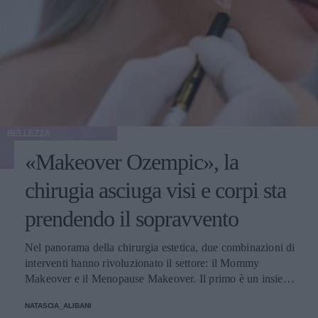
BELLEZZA
«Makeover Ozempic», la
chirugia asciuga visi e corpi sta
prendendo il sopravvento
Nel panorama della chirurgia estetica, due combinazioni di
interventi hanno rivoluzionato il settore: il Mommy
Makeover e il Menopause Makeover. Il primo è un insieme
di interventi di chirurgia estetica progettati per aiutare le
NATASCIA_ALIBANI
donne a recuperare la forma fisica e l'aspetto che avevano