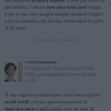
decisamente
acqua e sapone
. Come più volte ha
raccontato, l’attrice
non ama truccarsi
troppo,
e per il suo viso sceglie sempre prodotti leggeri
e poco coprenti, che lascino intravedere la pelle
al di sotto.
Continua a leggere dopo la pubblicità
VI RACCOMANDIAMO...
Cinque cose che non sai su Anna
Valle, protagonista di Luce dei tuoi
occhi
Il suo segreto è enfatizzare i suoi meravigliosi
occhi verdi
con una generosa passata di
mascara nero
e applicando solo un velo di