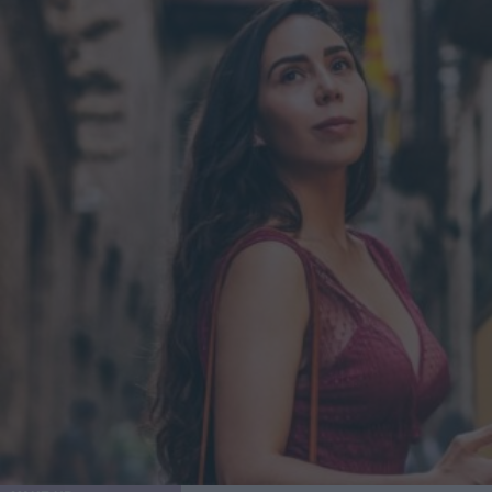
artificiale e un cambiamento nell'estetica verso forma un
po' meno sinuose [...] ora che le persone hanno uno
strumento efficace per perdere peso, c’è un ripensamento
complessivo delle curve e della silhouette". C'è un
momento giusto per affidarsi a un Ozempic Makeover?
Levine suggerisce massima cautela in merito: "Dico spesso
ai miei pazienti che per ottenere il massimo da un
intervento, è necessario rallentare. Se il paziente perde altri
10-15 chili dopo la procedura, il risultato potrebbe non
essere ottimale". L'ideale, quindi, sarebbe raggiungere e
mantenere un peso stabile, prima di decidere di sottoporsi a
qualunque tipo di intervento estetico.