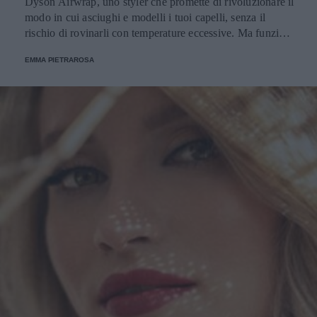
Dyson Airwrap, uno styler che promette di rivoluzionare il
modo in cui asciughi e modelli i tuoi capelli, senza il
rischio di rovinarli con temperature eccessive. Ma funziona
davvero? La risposta è sì. Ed ecco perché.
EMMA PIETRAROSA