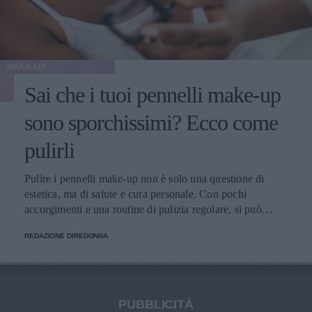
MAKE-UP
Sai che i tuoi pennelli make-up
sono sporchissimi? Ecco come
pulirli
Pulire i pennelli make-up non è solo una questione di
estetica, ma di salute e cura personale. Con pochi
accorgimenti e una routine di pulizia regolare, si può
migliorare l’applicazione del trucco, mantenere una pelle
REDAZIONE DIREDONNA
più sana e prolungare la vita dei preziosi strumenti di
bellezza.
PUBBLICITÀ