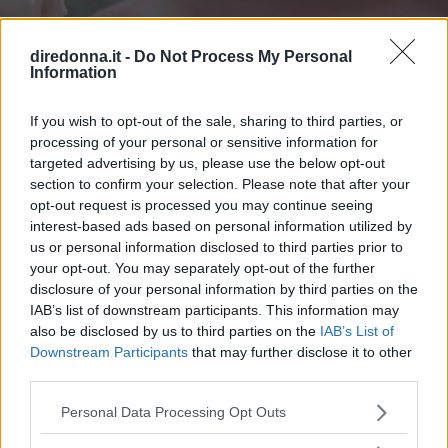
diredonna.it -
Do Not Process My Personal
Information
If you wish to opt-out of the sale, sharing to third parties, or
processing of your personal or sensitive information for
targeted advertising by us, please use the below opt-out
section to confirm your selection. Please note that after your
opt-out request is processed you may continue seeing
interest-based ads based on personal information utilized by
us or personal information disclosed to third parties prior to
your opt-out. You may separately opt-out of the further
disclosure of your personal information by third parties on the
BELLEZZA
IAB’s list of downstream participants. This information may
Eritema solare: cosa fare se la
also be disclosed by us to third parties on the
IAB’s List of
Downstream Participants
that may further disclose it to other
pelle è stata sovraesposta ai
third parties.
raggi UV
Please note that this website/app uses one or more Google
Personal Data Processing Opt Outs
services and may gather and store information including but