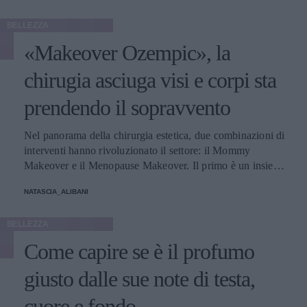
BELLEZZA
«Makeover Ozempic», la
chirugia asciuga visi e corpi sta
prendendo il sopravvento
Nel panorama della chirurgia estetica, due combinazioni di
interventi hanno rivoluzionato il settore: il Mommy
Makeover e il Menopause Makeover. Il primo è un insieme
di interventi di chirurgia estetica progettati per aiutare le
NATASCIA_ALIBANI
donne a recuperare la forma fisica e l'aspetto che avevano
prima della gravidanza, o per migliorare alcune aree del
BELLEZZA
corpo che possono essere cambiate durante la maternità,
soprattutto addome, seno e altre aree soggette a
Come capire se è il profumo
rilassamento cutaneo o perdita di tono. Il secondo, invece,
è scelto dalle donne che sono entrate in menopausa. Oggi,
giusto dalle sue note di testa,
a questi si aggiunge a questa élite una terza opzione
cuore e fondo
emergente che punta a ripristinare il volume e contrastare