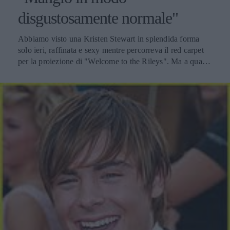
disgustosamente normale"
Abbiamo visto una Kristen Stewart in splendida forma
solo ieri, raffinata e sexy mentre percorreva il red carpet
per la proiezione di "Welcome to the Rileys". Ma a quanto
pare, questo aspetto raggiante è dovuto a una dieta che la
star ha iniziato prima di vestire i panni di Bella. La Stewart
ha svelato questo suo piccolo segreto alla redazione di
People, che parla anche del suo nuovo colore di capelli,
ancora una volta bruno dopo il biondo fragola inaugurato
l'estate scorsa. Ma è la stessa Kristen ad affermare che
cambiare pettinatura non è sufficiente per entrare nel
personaggio di Bella, infatti ha dovuto mettersi a dieta e
mangiare in modo molto più sano. Mi sento molto più me
stessa con i capelli scuri. Ma devo interpretare un vampiro,
e sono costretta a mangiare in modo disgustosamente
normale. E così, proprio ora sto cercando di non mettere
così tanto burro nel mio cibo e roba del genere. Mi sento
meglio. Sembra che sia stato lo stesso Jake Scott, regista di