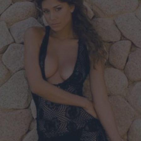
mamma a quarantuno anni, una scelta comune ad altre
note VIP italiane che a breve metteranno al mondo i loro
piccoli, come la trentottenne Anna Falchi. Dopo alcune
relazioni fallite, come quella con un collaboratore della sua
band e quella, che forse non tutti ricordano, con l'attore
Brando Giorgi, la cantante sembra aver ritrovato la serenità
accanto a Davide, che non appartiene al mondo della
musica e dello spettacolo. Avevo giusto cominciato a
scriver cose sugli uomini domandandomi dove attingere.
Domanda retorica, è stato facilissimo, le prime 40 pagine
sono venute giù come acqua di fonte: bastava pensare a
me, alle mie amiche, alle donne della mia famiglia (...) Il
problema siamo noi mamme, è nostra responsabilità
educare i nostri tesorini. Poi quando ho conosciuto
Davide, dolce e premuroso, la mia rabbia si è arenata:
allora Dio esiste, mi sono detta. A breve Mietta darà alla
luce, si fa per dire, anche il suo nuovo album, la cui uscita
è prevista tra ottobre e novembre. A quanto rivela la neo-
mamma si tratta di un lavoro molto autobiografico, nato
dopo la rottura con il suo ex compagno. È quasi finito,
dovrebbe uscire fra ottobre e novembre: quella del CD è