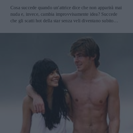
Cosa succede quando un'attrice dice che non apparirà mai
nuda e, invece, cambia improvvisamente idea? Succede
che gli scatti hot della star senza veli diventano subito
ricercatissimi, e si diffondono a macchia d'olio sul Web.
Questo è quanto è accaduto alla bella Jessica Alba,
protagonista del film "Machete" e, soprattutto, di una
scena in cui appare nuda mentre si accinge a fare la doccia.
Evidentemente il regista Robert Rodriguez è stato molto
persuasivo, infatti l'attrice ha abbandonato ogni pudore
nonostante le sue precedenti dichiarazioni in materia.
Jessica Alba nuda: le dichiarazioni mendaci Ecco che cosa
aveva affermato Jessica durante un'intervista con il
magazine "Starlet": Non girerò mai scene di nudo in un
film. Sono capace di indossare abiti sexy, ma il nudo mi
imbarazza molto. Penso di essere stata sempre molto a
disagio con il mio corpo, anche durante lo sviluppo, e
ricordo mia nonna pronta a gettarmi un asciugamano
addosso quando mi vedeva indossare solo un reggiseno e
mutandine. Vengo da una famiglia molto cattolica quindi
non era vista come una cosa buona mostrare se stessi in