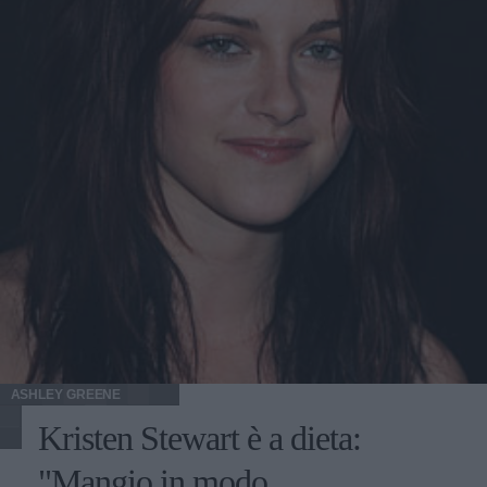
nella discoteca "The Club" di Milano, tra carezze, sguardi
languidi e strusciate varie. Entrambe sudamericane, le due
hanno volutamente ricreato una scenetta sexy ballando
schiena contro schiena, finché alla ex Madre Natura di
"Ciao Darwin" non è saltato in mente di provare un
approccio più diretto, infilando la mano sotto il vestito di
Aida. Se la Yespica si dichiara ancora single, dopo la fine
della sua storia con Teo Mammuccari, la Silva sembra
essere attualmente fidanzata con Marco Ferri, ex tronista.
Il siparietto lesbo è stata solo una parentesi originale per
entrambe, che volutamente o no sono finite sulle Home
Page di molti siti di gossip. Ecco le due modelle in alcuni
scatti sexy. In effetti sarebbero proprio una bella coppia.
ASHLEY GREENE
Kristen Stewart è a dieta:
"Mangio in modo