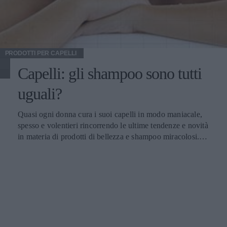
PRODOTTI PER CAPELLI
Capelli: gli shampoo sono tutti
uguali?
Quasi ogni donna cura i suoi capelli in modo maniacale,
spesso e volentieri rincorrendo le ultime tendenze e novità
in materia di prodotti di bellezza e shampoo miracolosi.
Ma è veramente oro tutto ciò che luccica? Non sarà che
alla base di tutti ci sono i medesimi ingredienti? A lanciarsi
in un confronto tra prodotti per capelli è la redazione del
sito Daily Mail, che cita alcune delle marche più
reclamizzate e costose sottolineando come, nel Regno
Unito, la spesa media annua per lo shampoo si aggira
intorno alle 295mila sterline. In sostanza, sembra che alla
base di tutti gli shampoo ci sia lo stesso composto di base.