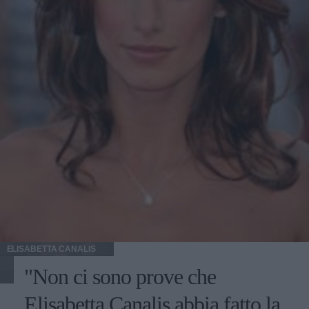
così come sono. La curiosità di vedere le immagini di
Belen Rodriguez nuda è tanta, sebbene solo un paio di
settimane fa la showgirl sia apparsa nelle splendide
immagini dello spot realizzato per Miss Sixty. Intanto la
Rodriguez ha appena compiuto venticinque anni,
festeggiati in Sudafrica sul set del film che uscirà il
prossimo Natale. Sembra che Fabrizio Corona abbia
voluto omaggiare la sua compagna con un regalo
mozzafiato, un enorme diamante.
ELISABETTA CANALIS
"Non ci sono prove che
Elisabetta Canalis abbia fatto la