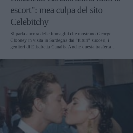
escort": mea culpa del sito
Celebitchy
Si parla ancora delle immagini che mostrano George
Clooney in visita in Sardegna dai "futuri" suoceri, i
genitori di Elisabetta Canalis. Anche questa trasferta
isolana della coppia sembra aver scatenato un putiferio in
alcuni siti internazionali, tra cui Celebitchy, che non ha
mai mancato di punzecchiare la showgirl da quando è
iniziata la sua relazione con la star di Hollywood. Ma ecco
che proprio dal medesimo sito Web arriva finalmente una
sorta di mea culpa, infatti sembra che molti lettori si siano
lamentati dell'atteggiamento palesemente negativo nei
confronti della bella Elisabetta, soprattutto dopo il suo
presunto coinvolgimento nello scandalo cocaina appena
prima dell'estate. Ecco che cosa afferma la redattrice del
sito: Ho raccontato la storia di Elisabetta e George in visita
in Sardegna per conoscere i genitori di lei. Alcuni di voi
lettori mi hanno fatto notare che troppo spesso mi riferisco