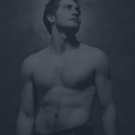
Magazine", dove ha rivelato la sua unica esperienza con
una persona del suo stesso sesso che, a quanto racconta, è
avvenuta quando era solo un ragazzo. Ecco le sue esatte
parole di Favino, riportate da Quotidiano.net: Una volta ci
ho provato, ero un ragazzino. Anzi, è stato lui a provarci
con me. Ma non è stata un'esperienza esaltante. Stavo in
quella fase in cui volevo capire che cosa desideravo dalla
vita. Avevo paura di essere qualcosa di diverso rispetto a
quello che ero e non volevo portarmi il dubbio per tutta la
vita. Essere felice dovrebbe essere consentito a tutti. Un
tentativo che valeva la pena di fare, secondo la logica
dell'interprete di "Baciami ancora", proprio per levarsi
ogni dubbio e avere conferma di essere eterosessuale. La
franchezza di Favino è sorprendente, o comunque
ammirevole, infatti racconta l'episodio serenamente e senza
particolari tabù. La lista delle star nostrane dal passato
turbolento si allunga ancora, basta pensare a quanto
svelato da Gianluca Grignani circa un mese fa, che ha
confessato di aver subito molestie sessuali gay
nell'adolescenza. Dobbiamo aspettarci una biografia
piccante anche su Pierfrancesco Favino?