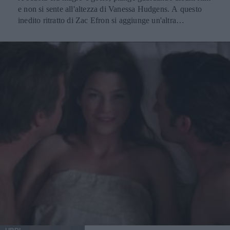
e non si sente all'altezza di Vanessa Hudgens. A questo
inedito ritratto di Zac Efron si aggiunge un'altra
caratteristica che ci sorprende ancora una volta: l'attore
pensa di avere una testa enorme e sproporzionata rispetto
al resto del corpo. Ad affermarlo è lo stesso Zac attraverso
il sito Showbizspy, dove dichiara di odiare guardarsi sullo
schermo perché non può fare a meno di scrutare tutte le
sue imperfezioni, finendo per piangersi addosso e
ripensare ai suoi problemi adolescenziali, quando veniva
deriso per il suo aspetto fisico non ancora avvenente. Cosa
penso quando mi guardo sullo schermo? La mia testa è
enorme! Io sono solito guardare ogni minimo difetto e
pensare che avrei potuto fare di meglio. In effetti, a
guardarlo bene, probabilmente quasi nessuno ha mai
notato questo problema che attanaglia la star ventiduenne,
che comunque ama il suo lavoro perché è
fondamentalmente convinto che attraverso il cinema si
riesca ad aiutare le persone. Mi piace pensare che i film
abbiano la capacità di aiutare la gente. Se no, perché li
stiamo facendo? Nonostante questo non accettarsi dal