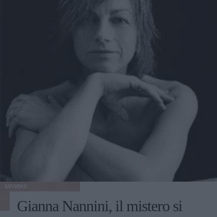
della serata è stato quando la Pellegrini ha rivelato il suo
sogno proibito: fare sesso con i tacchi a spillo negli
spogliatoi. Sicuramente Luca Marin, fidanzato di Federica
e presente in studio, sarà ben contento di soddisfare questa
richiesta. Intanto la nuotatrice ha anche raccontato di
essere molto gelosa del compagno, che spesso tiene
d'occhio leggendo anche gli SMS sul suo cellulare. E
anche Marin farebbe bene a non perdere di vista la bionda
ventiduenne, che a quanto svela è molto corteggiata, tanto
da aver ricevuto 400 rose dopo aver vinto i 400 metri. Per
quanto riguarda il suo futuro, le nozze verranno solo dopo
i campionati olimpici, a meno che qualche gradevole
imprevisto non scombini questo programma. Credo in Dio
e nel matrimonio ma dopo le Olimpiadi, se dovesse venire
un figlio, rinuncerei al nuoto.
MAMMA
Gianna Nannini, il mistero si