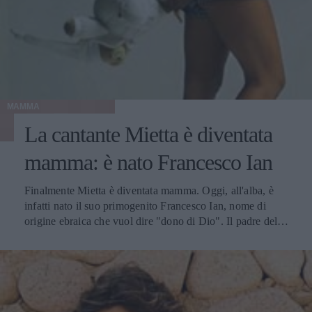
essere seguita e fotografata. Ecco le sue esatte parole
sull'argomento: Mi vesto male, come un barbone. Nessuno
guarda i barboni, passano inosservati. Almeno questa è la
mia teoria. Si spera che la star di "High School Musical"
non adotti questo stile anche quando è in compagnia del
suo compagno, che altrimenti sarebbe proprio costretto a
cercare nuove ragazze sul set.
MAMMA
La cantante Mietta è diventata
mamma: è nato Francesco Ian
Finalmente Mietta è diventata mamma. Oggi, all'alba, è
infatti nato il suo primogenito Francesco Ian, nome di
origine ebraica che vuol dire "dono di Dio". Il padre del
bimbo è Davide Tagliapietra, con il quale la cantante è
legata da circa un anno e mezzo. Come ci informa il
TgCom, il parto, naturale, è avvenuto a Milano, città dove
Daniela Miglietta risiede nonostante le sue origini
tarantine. L'interprete di "Vattene amore" è diventata