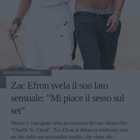
quel modo. In effetti, a guardarla bene, questa scena della
doccia non è poi così hard, infatti la Alba è stata brava a
nascondere accuratamente le sue parti intime, mostrando
solo il sinuoso profilo del suo corpo senza trasgredire
troppo alla sua regola. Ma in ogni caso ci chiediamo: che
fine hanno fatto gli insegnamenti della nonna? Ecco gli
scatti proibiti e altre immagini di Jessica, pubblicate su
Celebrity Gossip.
VANESSA HUDGENS
Zac Efron svela il suo lato
sensuale: "Mi piace il sesso sul
set"
Mentre è impegnato nella promozione del suo ultimo film
"Charlie St. Cloud", Zac Efron si sbilancia rendendo noto
un lato della sua personalità inedito, che viene allo