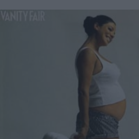
scoperto durante un'intervista rilasciata per uno show
australiano. La giovane star ammette, infatti, di trovare
molto piacevoli le scene d'amore sul set, soprattutto quelle
girate con la collega Amanda Crew. Come racconta il sito
Entertainmentwise, Efron parla liberamente e, solo alla
fine, si rende conto di aver usato un linguaggio un po'
inappropriato, pensando chiaramente alla reazione di
Vanessa Hudgens. A essere onesto, le scene d'amore mi
divertono molto. Non è difficile girarle, infatti in quel
momento sono veramente coinvolto in una relazione con la
mia partner. È stato così con Amanda Crew, sapevamo
entrambi cosa fare, è stato molto piacevole... Ops, forse
questa è stata una scelta di parole troppo azzardata! Che
Vanessa abbia qualcosa da temere? La bella attrice
ventunenne si mostra abbastanza sicura del suo rapporto
con Zac, come ha dichiarato anche recentemente. Certo la
cosa che le preme di più al momento è quella di depistare i
paparazzi e non farsi riconoscere quando si trova in
pubblico. La Hudgens ha infatti affermato di andare in giro
vestita come una specie di clochard, allo scopo di non