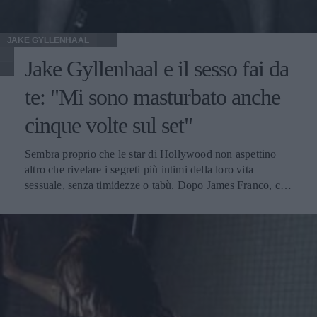
JAKE GYLLENHAAL
Jake Gyllenhaal e il sesso fai da
te: "Mi sono masturbato anche
cinque volte sul set"
Sembra proprio che le star di Hollywood non aspettino
altro che rivelare i segreti più intimi della loro vita
sessuale, senza timidezze o tabù. Dopo James Franco, che
tempo fa ha rivelato di masturbarsi anche cinque volte al
giorno quando si trova in hotel, ecco che anche Jake
Gyllenhaal confessa di essersi procurato piacere da solo
molto spesso sul set. Il New York Post, infatti, dedica un
articolo alle dichiarazioni scottanti di Jake Gyllenhaal, fatte
nel corso del "New Yorker Festival" tenutosi qualche
giorno fa. E pare che l'attore di "Prince of Persia" abbia
deciso di vuotare il sacco davanti a un pubblico