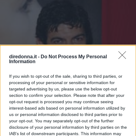
pervertiti nel fare sesso con la zia, spesso vista quasi come
una maestra di erotismo e di vita, che in molte occasioni
inizia alle pratiche sessuali il nipote inesperto. Il fattore
esperienza sembra sia fondamentale in più di un caso,
infatti dai vari racconti emerge che i ragazzi trovano nella
zia proprio la persona che è in grado di trasmettere
insegnamenti e conoscenza, in campo sessuale ma non
solo, e magari l'amore sboccia in occasione di qualche
diredonna.it -
Do Not Process My Personal
richiesta di aiuto pratico da parte della donna che, in
Information
qualche modo, ha piacere di ricambiare il favore. Ecco
un'opinione che illustra la natura di questo rapporto
If you wish to opt-out of the sale, sharing to third parties, or
particolare: È solo un periodo della mia vita, non desidero
processing of your personal or sensitive information for
sposare mia zia! Sto maturando, mi sta insegnando molto.
targeted advertising by us, please use the below opt-out
La differenza è di 24 anni, non sono pochi. Sono sempre
section to confirm your selection. Please note that after your
più convinto che i giovani maschi dovrebbero essere
opt-out request is processed you may continue seeing
svezzati sessualmente da donne più mature, noi siamo
interest-based ads based on personal information utilized by
ignoranti in materia sentimentale e amorosa rispetto a voi
us or personal information disclosed to third parties prior to
donne dal senso innato e più che predisposto verso
your opt-out. You may separately opt-out of the further
l'amore, quindi la mia cara zietta la metterò su un
disclosure of your personal information by third parties on the
piedistallo come una regina per ciò che mi sta insegnando
IAB’s list of downstream participants. This information may