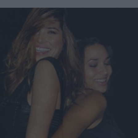
spesso solo una sorta di esca per la clientela, infatti la
quantità effettivamente presente è minima e non dovrebbe
essere neanche presa in considerazione per valutare un
acquisto. Insomma, come accade in molti altri settori del
commercio, il prezzo elevato non è quasi mai garanzia di
una qualità superiore.