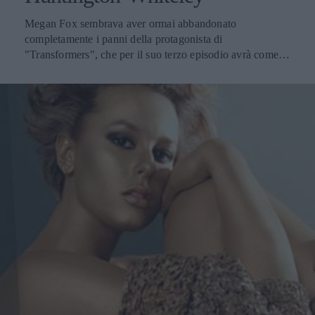
Megan Fox sembrava aver ormai abbandonato
completamente i panni della protagonista di
"Transformers", che per il suo terzo episodio avrà come
interprete Rosie Huntington-Whiteley, tuttavia pare che la
bella moglie di Brian Austin Green sia scossa da un
brivido di invidia nei confronti della nuova star, che bacerà
Shia Labeouf. Come ci informa il The Sun, è la stessa
Megan a dichiarare i suoi sentimenti riguardo la sua
sostituzione con Rosie, che a quanto dice fa fatica a
mandare giù. Ecco che cosa ha affermato la splendida
attrice: Vedrò il film. Ma credo che sarò un po' gelosa
quando guarderò Rosie baciare il mio Shia, e indossare i
miei jeans. In effetti qualche tempo fa si mormorava di un
presunto flirt tra la Fox e l'attore californiano, ma oggi il
cuore della mora star sembra essere completamente
conquistato dal marito Brian, del quale dice meraviglie.
Sposarmi è stata la cosa migliore che io abbia mai fatto.
Ho sposato il mio migliore amico. Sono fortunata a stare
con lui ogni giorno e lui mi protegge. Sebbene sia difficile