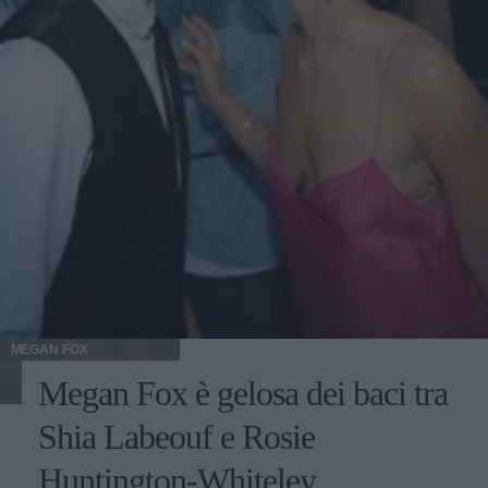
alla Canalis chiamandola "escort", e per questo mi scuso.
Il moderatore del sito vuole che io smetta di definirla così
almeno fino a quando avremo la conferma che in passato
lo è stata, e che ha fatto uso di cocaina. È sempre la stessa
persona a commentare le immagini della coppia mano
nella mano durante questa piccola vacanza, ammettendo di
notare un'evidente intesa tra i due, merito soprattutto di
Elisabetta che, sempre secondo il parere di chi ha scritto
l'articolo, sa come giocare le sue carte. Chissà se questa
sarà veramente la fine di una lunga e, forse, immotivata,
battaglia contro la mora ex velina sarda.
MEGAN FOX
Megan Fox è gelosa dei baci tra
Shia Labeouf e Rosie
Huntington-Whiteley