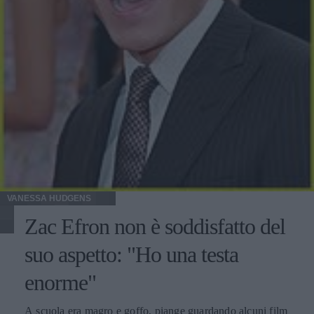
"Welcome to the Rileys", a raccontare le abitudini non
proprio sane che Kristen ha mantenuto durante le riprese
del film. Ha mangiato male, fumato tonnellate di sigarette,
è rimasta sveglia fino a tardi. Ha abbracciato la natura del
personaggio. Una dieta per esigenze di copione, quindi. E
le numerose cenette in compagnia di Robert Pattinson
dell'ultimo mese non hanno certo aiutato l'attrice
statunitense a mantenersi in forma. Ci chiediamo se la
Stewart riuscirà a mantenere questo regime alimentare
sano anche sul set in Louisiana, dove potrebbe essere
invitata a cena da Ashley Greene e Joe Jonas, che si dice si
sia improvvisato novello cuoco per la sua compagna.
VANESSA HUDGENS
Zac Efron non è soddisfatto del
suo aspetto: "Ho una testa
enorme"
A scuola era magro e goffo, piange guardando alcuni film