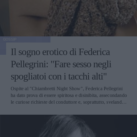
immaginare la Fox nei panni della matrigna perfetta, è
proprio così che la dipinge il suo consorte nonché padre di
un bimbo di otto anni. Le buone premesse ci sono tutte,
ma ci chiediamo cosa abbia provato Green ascoltando la
moglie decantare le lodi di un altro uomo.
GOSSIP
Il sogno erotico di Federica
Pellegrini: "Fare sesso negli
spogliatoi con i tacchi alti"
Ospite al "Chiambretti Night Show", Federica Pellegrini
ha dato prova di essere spiritosa e disinibita, assecondando
le curiose richieste del conduttore e, soprattutto, svelando i
suoi desideri più inconfessabili in tema erotico. Piero
Chiambretti ha scherzato non poco con la splendida
campionessa di nuoto, chiedendole anche di interpretare la
scena del film "Basic Instinct" in cui Sharon Stone
accavallava le gambe con sensualità. Ma il momento clou