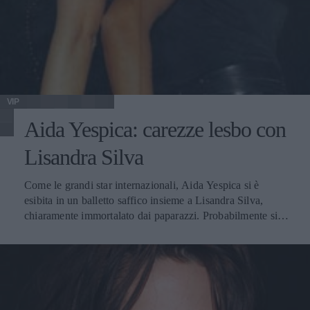
VIP
Aida Yespica: carezze lesbo con
Lisandra Silva
Come le grandi star internazionali, Aida Yespica si è
esibita in un balletto saffico insieme a Lisandra Silva,
chiaramente immortalato dai paparazzi. Probabilmente si è
trattato solo di un gioco, di una performance insolita per
far parlare di sé, tuttavia pare proprio che la scenetta non
sia passata inosservata. Il Tgcom riporta la notizia diffusa
dal magazine "Novella", che definisce l'esibizione di Aida
e Lisandra come un gioco lesbo-chic, più lesbo che chic
aggiungiamo noi. Le due showgirl hanno dato spettacolo