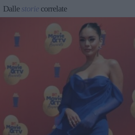
Dalle
storie
correlate