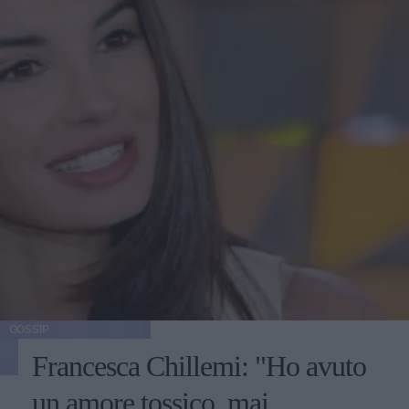
GOSSIP
Francesca Chillemi: "Ho avuto
un amore tossico, mai