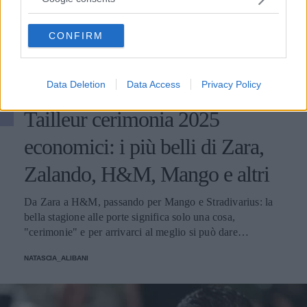
grant or deny consent to Google and its third-party tags to
use your data for below specified purposes in below Google
CONFIRM
consent section.
Data Deletion
Data Access
Privacy Policy
GOSSIP
Tailleur cerimonia 2025
economici: i più belli di Zara,
Zalando, H&M, Mango e altri
Da Zara a H&M, passando per Mango e Stradivarius: la
bella stagione alle porte significa solo una cosa,
"cerimonie" e per arrivarci al meglio si può dare
un'occhiata nella sezione tailleur di questi brand.
NATASCIA_ALIBANI