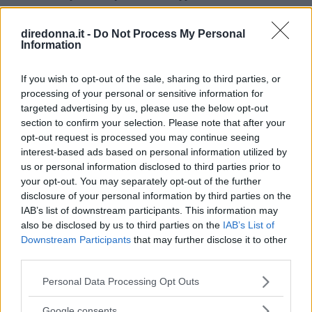
Kelly.
ALESSIO CAPPUCCIO
diredonna.it -
Do Not Process My Personal
Information
Può interessarti anche
If you wish to opt-out of the sale, sharing to third parties, or
processing of your personal or sensitive information for
targeted advertising by us, please use the below opt-out
section to confirm your selection. Please note that after your
opt-out request is processed you may continue seeing
interest-based ads based on personal information utilized by
us or personal information disclosed to third parties prior to
your opt-out. You may separately opt-out of the further
disclosure of your personal information by third parties on the
IAB’s list of downstream participants. This information may
also be disclosed by us to third parties on the
IAB’s List of
Downstream Participants
that may further disclose it to other
third parties.
Please note that this website/app uses one or more Google
Personal Data Processing Opt Outs
services and may gather and store information including but
not limited to your visit or usage behaviour. You may click to
Google consents