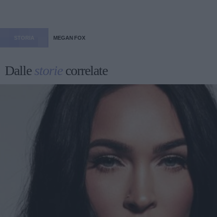
STORIA
MEGAN FOX
Dalle
storie
correlate