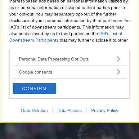
interest-based ads based on personal information utilized by
us or personal information disclosed to third parties prior to
your opt-out. You may separately opt-out of the further
disclosure of your personal information by third parties on the
IAB’s list of downstream participants. This information may
GOSSIP
also be disclosed by us to third parties on the
IAB’s List of
Tailleur cerimonia 2025
Downstream Participants
that may further disclose it to other
third parties.
economici: i più belli di Zara,
Please note that this website/app uses one or more Google
Personal Data Processing Opt Outs
services and may gather and store information including but
Zalando, H&M, Mango e altri
not limited to your visit or usage behaviour. You may click to
Google consents
grant or deny consent to Google and its third-party tags to
Da Zara a H&M, passando per Mango e Stradivarius: la
use your data for below specified purposes in below Google
bella stagione alle porte significa solo una cosa,
CONFIRM
consent section.
"cerimonie" e per arrivarci al meglio si può dare
un'occhiata nella sezione tailleur di questi brand.
NATASCIA_ALIBANI
Data Deletion
Data Access
Privacy Policy