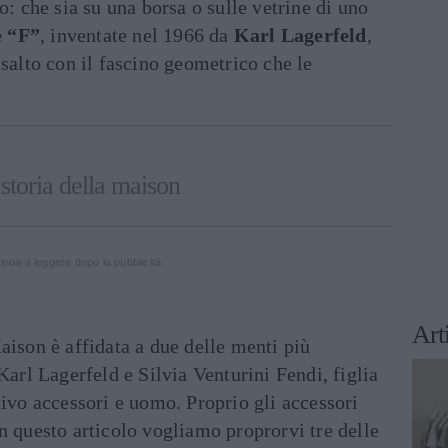
o: che sia su una borsa o sulle vetrine di uno
e “F”
, inventate nel 1966 da
Karl Lagerfeld
,
isalto con il fascino geometrico che le
 storia della maison
inua a leggere dopo la pubblicità
Art
aison è affidata a due delle menti più
Karl Lagerfeld e Silvia Venturini Fendi, figlia
tivo accessori e uomo. Proprio gli accessori
n questo articolo vogliamo proprorvi tre delle