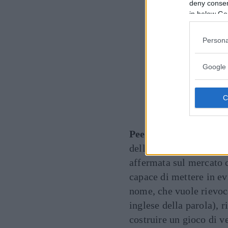
deny consent
in below Go
Persona
Google 
Peekaboo.
Questo mode
delle borse iconiche de
affermata sul mercato c
capace di mettere in evi
nome, che vuole rievoca
inglese della parola), r
costruire un gioco di v