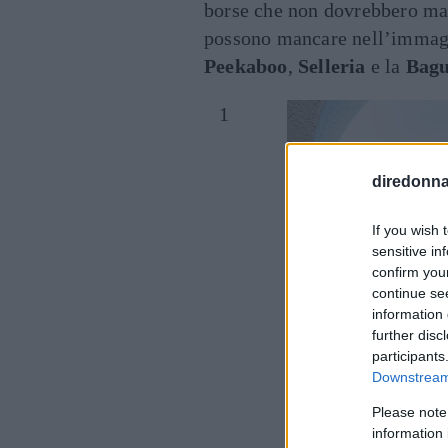
borse che non dovrebbero ma
possono mancare nell’immagin
Peekaboo
,
Selleria
e la
Bagu
diredonna.
If you wish 
sensitive in
confirm you
continue se
information 
further disc
participants
Downstream 
Please note
information 