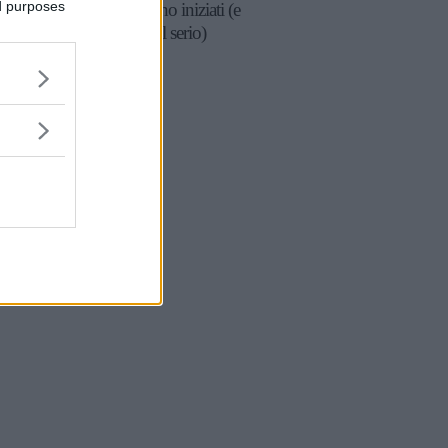
ed purposes
2025 sono iniziati (e
fanno sul serio)