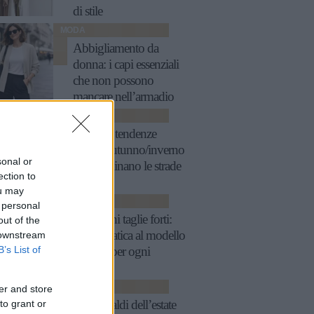
di stile
MODA
Abbigliamento da
donna: i capi essenziali
che non possono
mancare nell’armadio
BORSE
Borse: 5 tendenze
chiave autunno/inverno
sonal or
che dominano le strade
ection to
ou may
MODA
 personal
Reggiseni taglie forti:
out of the
guida pratica al modello
 downstream
B’s List of
perfetto per ogni
décolleté
SCARPE
er and store
Nike: i saldi dell’estate
to grant or