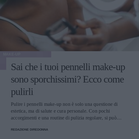
MAKE-UP
Sai che i tuoi pennelli make-up
sono sporchissimi? Ecco come
pulirli
Pulire i pennelli make-up non è solo una questione di
estetica, ma di salute e cura personale. Con pochi
accorgimenti e una routine di pulizia regolare, si può
migliorare l’applicazione del trucco, mantenere una pelle
REDAZIONE DIREDONNA
più sana e prolungare la vita dei preziosi strumenti di
bellezza.