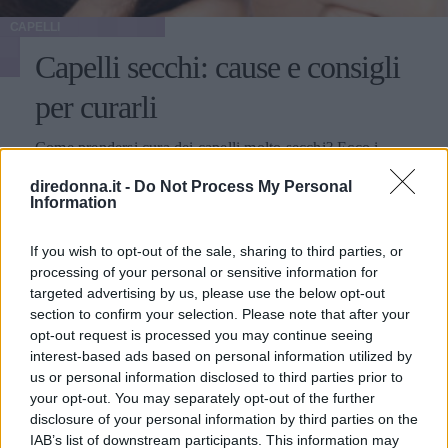
CAPELLI
Capelli secchi: cause e consigli
per curarli
Come prendersi cura dei capelli molto secchi? Ecco i
nostri consigli per curare e valorizzare ogni giorno la
diredonna.it -
Do Not Process My Personal
chioma.
Information
VELITCHKA MUSUMECI
If you wish to opt-out of the sale, sharing to third parties, or
processing of your personal or sensitive information for
targeted advertising by us, please use the below opt-out
section to confirm your selection. Please note that after your
opt-out request is processed you may continue seeing
interest-based ads based on personal information utilized by
us or personal information disclosed to third parties prior to
your opt-out. You may separately opt-out of the further
disclosure of your personal information by third parties on the
IAB’s list of downstream participants. This information may