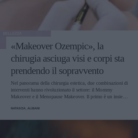
BELLEZZA
«Makeover Ozempic», la
chirugia asciuga visi e corpi sta
prendendo il sopravvento
Nel panorama della chirurgia estetica, due combinazioni di
interventi hanno rivoluzionato il settore: il Mommy
Makeover e il Menopause Makeover. Il primo è un insieme
di interventi di chirurgia estetica progettati per aiutare le
NATASCIA_ALIBANI
donne a recuperare la forma fisica e l'aspetto che avevano
prima della gravidanza, o per migliorare alcune aree del
corpo che possono essere cambiate durante la maternità,
soprattutto addome, seno e altre aree soggette a
rilassamento cutaneo o perdita di tono. Il secondo, invece,