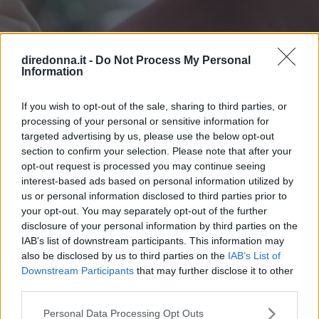
diredonna.it -
Do Not Process My Personal
Information
If you wish to opt-out of the sale, sharing to third parties, or
processing of your personal or sensitive information for
targeted advertising by us, please use the below opt-out
section to confirm your selection. Please note that after your
opt-out request is processed you may continue seeing
interest-based ads based on personal information utilized by
us or personal information disclosed to third parties prior to
your opt-out. You may separately opt-out of the further
disclosure of your personal information by third parties on the
IAB’s list of downstream participants. This information may
BELLEZZA
also be disclosed by us to third parties on the
IAB’s List of
Eritema solare: cosa fare se la
Downstream Participants
that may further disclose it to other
third parties.
pelle è stata sovraesposta ai
Please note that this website/app uses one or more Google
Personal Data Processing Opt Outs