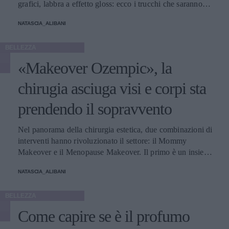
grafici, labbra a effetto gloss: ecco i trucchi che saranno
protagonisti della bella stagione.
NATASCIA_ALIBANI
BELLEZZA
«Makeover Ozempic», la
chirugia asciuga visi e corpi sta
prendendo il sopravvento
Nel panorama della chirurgia estetica, due combinazioni di
interventi hanno rivoluzionato il settore: il Mommy
Makeover e il Menopause Makeover. Il primo è un insieme
di interventi di chirurgia estetica progettati per aiutare le
NATASCIA_ALIBANI
donne a recuperare la forma fisica e l'aspetto che avevano
prima della gravidanza, o per migliorare alcune aree del
BELLEZZA
corpo che possono essere cambiate durante la maternità,
soprattutto addome, seno e altre aree soggette a
Come capire se è il profumo
rilassamento cutaneo o perdita di tono. Il secondo, invece,