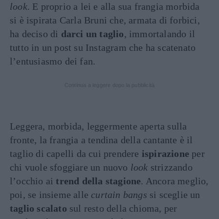
look
. E proprio a lei e alla sua frangia morbida
si è ispirata Carla Bruni che, armata di forbici,
ha deciso di
darci un taglio
, immortalando il
tutto in un post su Instagram che ha scatenato
l’entusiasmo dei fan.
Continua a leggere dopo la pubblicità
Leggera, morbida, leggermente aperta sulla
fronte, la frangia a tendina della cantante è il
taglio di capelli da cui prendere
ispirazione
per
chi vuole sfoggiare un nuovo
look
strizzando
l’occhio ai
trend della stagione
. Ancora meglio,
poi, se insieme alle
curtain bangs
si sceglie un
taglio scalato
sul resto della chioma, per