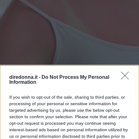
BELLEZZA
diredonna.it -
Do Not Process My Personal
Eritema solare: cosa fare se la
Information
pelle è stata sovraesposta ai
If you wish to opt-out of the sale, sharing to third parties, or
processing of your personal or sensitive information for
raggi UV
targeted advertising by us, please use the below opt-out
section to confirm your selection. Please note that after your
I sintomi e i rimedi più efficaci per l'eritema solare, ma
opt-out request is processed you may continue seeing
anche i consigli utili per prevenirlo e proteggere la tua
interest-based ads based on personal information utilized by
pelle dai raggi UV.
us or personal information disclosed to third parties prior to