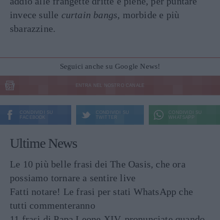
addio alle frangette dritte e piene, per puntare
invece sulle
curtain bangs
, morbide e più
sbarazzine.
Seguici anche su Google News!
ENTRA NEL NOSTRO CANALE
CONDIVIDI SU
CONDIVIDI SU
CONDIVIDI SU
FACEBOOK
TWITTER
WHATSAPP
Ultime News
Le 10 più belle frasi dei The Oasis, che ora
possiamo tornare a sentire live
Fatti notare! Le frasi per stati WhatsApp che
tutti commenteranno
11 frasi di Papa Leone XIV, pronunciate quando