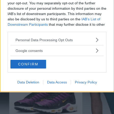
your opt-out. You may separately opt-out of the further
REDAZIONE DIREDONNA
disclosure of your personal information by third parties on the
IAB’s list of downstream participants. This information may
also be disclosed by us to third parties on the
IAB’s List of
Downstream Participants
that may further disclose it to other
third parties.
Please note that this website/app uses one or more Google
Personal Data Processing Opt Outs
services and may gather and store information including but
not limited to your visit or usage behaviour. You may click to
Google consents
grant or deny consent to Google and its third-party tags to
use your data for below specified purposes in below Google
CONFIRM
consent section.
Data Deletion
Data Access
Privacy Policy