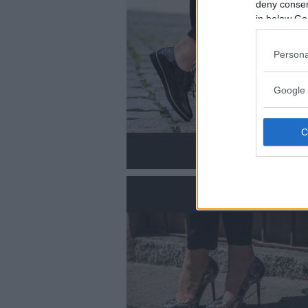
deny consent
in below Go
Persona
Google 