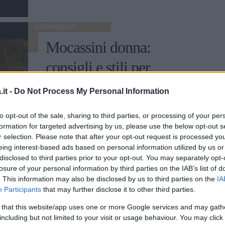
ABBINAMENTI
Mocassini donna:
consigli e stili per
indossarli
it -
Do Not Process My Personal Information
Comodi e versatili, i mocassini donna sono
to opt-out of the sale, sharing to third parties, or processing of your per
immancabili se si ama un look sportivo ma
formation for targeted advertising by us, please use the below opt-out s
ricercato: sul mercato ne esistono infinite
r selection. Please note that after your opt-out request is processed y
declinazioni e stili.
eing interest-based ads based on personal information utilized by us or
FRANCESCA ROMANA BUFFETTI
disclosed to third parties prior to your opt-out. You may separately opt-
losure of your personal information by third parties on the IAB’s list of
. This information may also be disclosed by us to third parties on the
IA
Participants
that may further disclose it to other third parties.
COME VESTIRSI
 that this website/app uses one or more Google services and may gath
Scarpe Oxford donna:
including but not limited to your visit or usage behaviour. You may click 