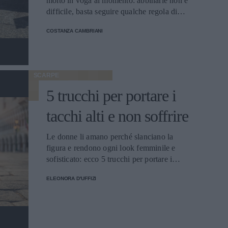
molto in voga al momento: abbinarle non è
difficile, basta seguire qualche regola di
stile precisa.
COSTANZA CAMBRIANI
SCARPE
5 trucchi per portare i
tacchi alti e non soffrire
Le donne li amano perché slanciano la
figura e rendono ogni look femminile e
sofisticato: ecco 5 trucchi per portare i
tacchi alti e non soffrire.
ELEONORA D'UFFIZI