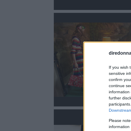
diredonna.
If you wish 
sensitive in
confirm you
continue se
information 
further disc
participants
Downstream 
Please note
information 