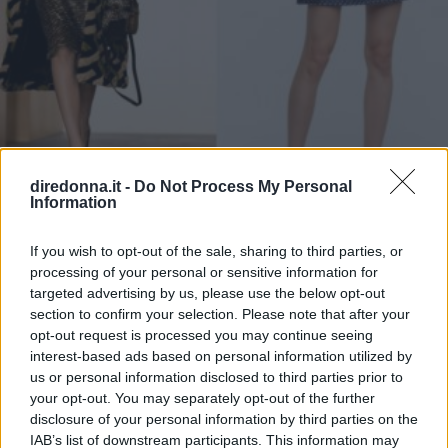
diredonna.it -
Do Not Process My Personal
Information
MODA AUTUNNO INVERNO
If you wish to opt-out of the sale, sharing to third parties, or
Mocassini Inverno 2022 in
processing of your personal or sensitive information for
targeted advertising by us, please use the below opt-out
vernice, bicolori e animalier
section to confirm your selection. Please note that after your
opt-out request is processed you may continue seeing
Suole chunky, colori e un finish lucido sono i tratti
interest-based ads based on personal information utilized by
distintivi dei mocassini per l'inverno
us or personal information disclosed to third parties prior to
your opt-out. You may separately opt-out of the further
MARTA FRANCESCA PULVIRENTI
disclosure of your personal information by third parties on the
IAB’s list of downstream participants. This information may