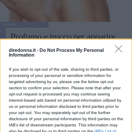
GOSSIP
Profumo e trucco per apparire
irresistibile
diredonna.it -
Do Not Process My Personal
Information
Se il trucco è una parte molto importante nell'aspetto di
una persona, in pochi e poche sapranno che a esso si
If you wish to opt-out of the sale, sharing to third parties, or
dovrebbe abbinare il profumo.
processing of your personal or sensitive information for
targeted advertising by us, please use the below opt-out
NATASCIA_ALIBANI
section to confirm your selection. Please note that after your
opt-out request is processed you may continue seeing
MODA
interest-based ads based on personal information utilized by
us or personal information disclosed to third parties prior to
Ispirazioni beauty a tema Very
your opt-out. You may separately opt-out of the further
disclosure of your personal information by third parties on the
Peri, il colore Pantone 2022
IAB’s list of downstream participants. This information may
also be disclosed by us to third parties on the
IAB’s List of