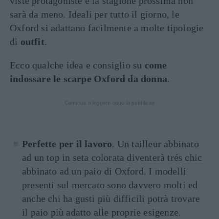
viste protagoniste e la stagione prossima non
sarà da meno. Ideali per tutto il giorno, le
Oxford si adattano facilmente a molte tipologie
di
outfit
.
Ecco qualche idea e consiglio su
come
indossare le scarpe Oxford da donna
.
Continua a leggere dopo la pubblicità
Perfette per il lavoro
. Un tailleur abbinato
ad un top in seta colorata diventerà trés chic
abbinato ad un paio di Oxford. I modelli
presenti sul mercato sono davvero molti ed
anche chi ha gusti più difficili potrà trovare
il paio più adatto alle proprie esigenze.