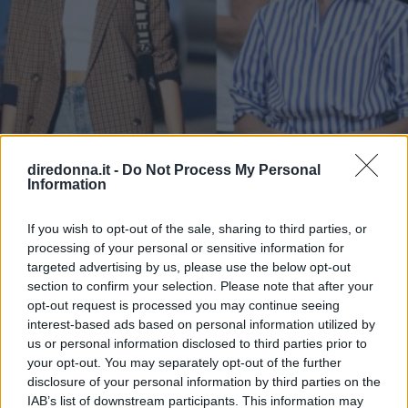
diredonna.it -
Do Not Process My Personal
Information
If you wish to opt-out of the sale, sharing to third parties, or
processing of your personal or sensitive information for
targeted advertising by us, please use the below opt-out
MODA
section to confirm your selection. Please note that after your
opt-out request is processed you may continue seeing
Regole (e capi) per costruire un
interest-based ads based on personal information utilized by
us or personal information disclosed to third parties prior to
outfit casual chic
your opt-out. You may separately opt-out of the further
disclosure of your personal information by third parties on the
Pratico, comodo e sofisticato lo stile casual chic si
IAB’s list of downstream participants. This information may