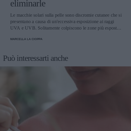
eliminarle
Le macchie solari sulla pelle sono discromie cutanee che si
presentano a causa di un'eccessiva esposizione ai raggi
UVA e UVB. Solitamente colpiscono le zone più esposte,
come viso, schiena, spalle e mani. Scopriamo come
MARCELLA LA CIOPPA
attenuarle e i prodotti migliori per schiarirle.
Può interessarti anche