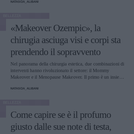
NATASCIA_ALIBANI
BELLEZZA
«Makeover Ozempic», la
chirugia asciuga visi e corpi sta
prendendo il sopravvento
Nel panorama della chirurgia estetica, due combinazioni di
interventi hanno rivoluzionato il settore: il Mommy
Makeover e il Menopause Makeover. Il primo è un insieme
di interventi di chirurgia estetica progettati per aiutare le
NATASCIA_ALIBANI
donne a recuperare la forma fisica e l'aspetto che avevano
prima della gravidanza, o per migliorare alcune aree del
BELLEZZA
corpo che possono essere cambiate durante la maternità,
soprattutto addome, seno e altre aree soggette a
Come capire se è il profumo
rilassamento cutaneo o perdita di tono. Il secondo, invece,
è scelto dalle donne che sono entrate in menopausa. Oggi,
giusto dalle sue note di testa,
a questi si aggiunge a questa élite una terza opzione