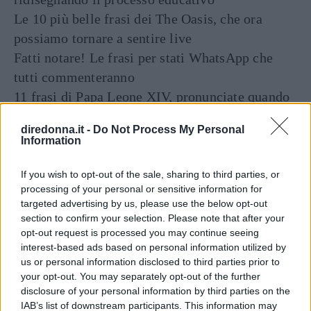
Le 10 più belle frasi dei The Oasis, che ora
possiamo tornare a sentire live
Fatti notare! Le frasi per stati WhatsApp che
tutti commenteranno
11 frasi di Papa Leone XIV, pronunciate quando
era Robert Francis Prevost
diredonna.it -
Do Not Process My Personal
Frasi sulla libertà: le più belle da condividere e
Information
su cui riflettere
If you wish to opt-out of the sale, sharing to third parties, or
processing of your personal or sensitive information for
targeted advertising by us, please use the below opt-out
section to confirm your selection. Please note that after your
opt-out request is processed you may continue seeing
interest-based ads based on personal information utilized by
us or personal information disclosed to third parties prior to
your opt-out. You may separately opt-out of the further
STORIA
disclosure of your personal information by third parties on the
OFFERTE AMAZON
PELLE
PRODOTTI DI BELLEZZA
IAB’s list of downstream participants. This information may