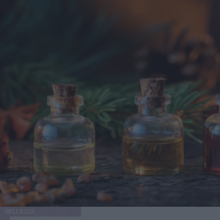
a questi si aggiunge a questa élite una terza opzione
emergente che punta a ripristinare il volume e contrastare
l'invecchiamento, distinguendosi per la sua unicità, il
cosiddetto Ozempic Makeover, che segue il grande
successo che il farmaco, inizialmente pensato per i pazienti
con diabete di tipo 2, ha riscosso negli ultimi tempi anche
fra molte celebrità di Hollywood - con conseguenti,
inevitabili polemiche - per la sua grande capacità di
accelerare la perdita di peso. Secondo il chirurgo plastico
di New York, Elie Levine, l’aumento dei trattamenti
estetici post-perdita di peso è una naturale conseguenza
della crescente popolarità di farmaci come Ozempic, per
rappresentare il "tocco finale" dopo aver perso quei chili
difficili da eliminare con dieta ed esercizio. "Molti di
questi pazienti hanno un’attenzione particolare per
l’estetica - spiega Levine a New Beauty - Chi utilizza
farmaci GLP-1 per perdere gli ultimi chili spesso desidera
massimizzare i risultati con trattamenti mirati". La perdita
di peso significativa, inoltre, consente a molti pazienti di
BELLEZZA
accedere a interventi estetici che prima non erano possibili: