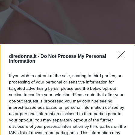
diredonna.it -
Do Not Process My Personal
Information
If you wish to opt-out of the sale, sharing to third parties, or
BELLEZZA
processing of your personal or sensitive information for
targeted advertising by us, please use the below opt-out
Eritema solare: cosa fare se la
section to confirm your selection. Please note that after your
opt-out request is processed you may continue seeing
pelle è stata sovraesposta ai
interest-based ads based on personal information utilized by
us or personal information disclosed to third parties prior to
raggi UV
your opt-out. You may separately opt-out of the further
disclosure of your personal information by third parties on the
I sintomi e i rimedi più efficaci per l'eritema solare, ma
IAB’s list of downstream participants. This information may