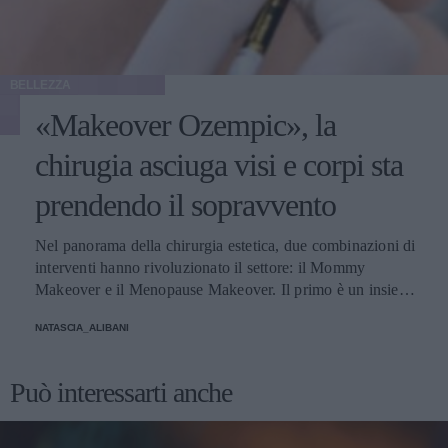
BELLEZZA
«Makeover Ozempic», la
chirugia asciuga visi e corpi sta
prendendo il sopravvento
Nel panorama della chirurgia estetica, due combinazioni di
interventi hanno rivoluzionato il settore: il Mommy
Makeover e il Menopause Makeover. Il primo è un insieme
di interventi di chirurgia estetica progettati per aiutare le
NATASCIA_ALIBANI
donne a recuperare la forma fisica e l'aspetto che avevano
prima della gravidanza, o per migliorare alcune aree del
corpo che possono essere cambiate durante la maternità,
Può interessarti anche
soprattutto addome, seno e altre aree soggette a
rilassamento cutaneo o perdita di tono. Il secondo, invece,
è scelto dalle donne che sono entrate in menopausa. Oggi,