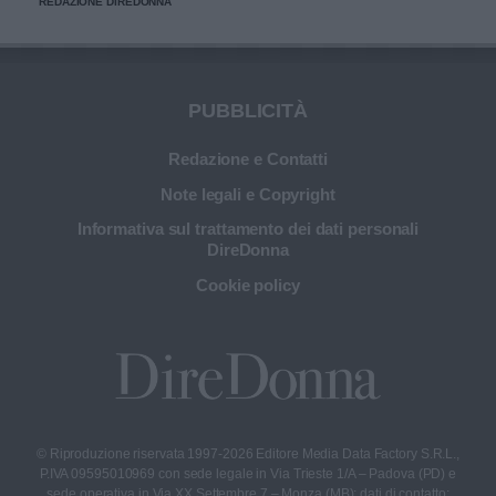
REDAZIONE DIREDONNA
più sana e prolungare la vita dei preziosi strumenti di
bellezza.
PUBBLICITÀ
Redazione e Contatti
Note legali e Copyright
Informativa sul trattamento dei dati personali
DireDonna
Cookie policy
© Riproduzione riservata 1997-2026 Editore Media Data Factory S.R.L.,
P.IVA 09595010969 con sede legale in Via Trieste 1/A – Padova (PD) e
sede operativa in Via XX Settembre 7 – Monza (MB); dati di contatto: