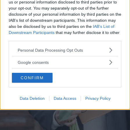
us or personal information disclosed to third parties prior to
sedurre un uomo, tutte a sfondo erotico più o meno
your opt-out. You may separately opt-out of the further
dichiarato.
disclosure of your personal information by third parties on the
PERDITA DURANGO
IAB’s list of downstream participants. This information may
also be disclosed by us to third parties on the
IAB’s List of
Downstream Participants
that may further disclose it to other
third parties.
Please note that this website/app uses one or more Google
Personal Data Processing Opt Outs
services and may gather and store information including but
not limited to your visit or usage behaviour. You may click to
Google consents
grant or deny consent to Google and its third-party tags to
use your data for below specified purposes in below Google
CONFIRM
consent section.
Data Deletion
Data Access
Privacy Policy