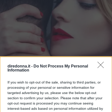
diredonna.it -
Do Not Process My Personal
Information
RELAZIONI
If you wish to opt-out of the sale, sharing to third parties, or
10 Frasi per Sedurre un Uomo e
processing of your personal or sensitive information for
targeted advertising by us, please use the below opt-out
Lasciarlo Senza Parole
section to confirm your selection. Please note that after your
opt-out request is processed you may continue seeing
Conquistare un uomo che si desidera non è sempre
interest-based ads based on personal information utilized by
semplice: in nostro aiuto vengono però le migliori frasi per