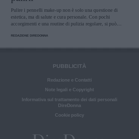
Pulire i pennelli make-up non è solo una questione di
estetica, ma di salute e cura personale. Con pochi
accorgimenti e una routine di pulizia regolare, si può
migliorare l’applicazione del trucco, mantenere una pelle
REDAZIONE DIREDONNA
più sana e prolungare la vita dei preziosi strumenti di
bellezza.
PUBBLICITÀ
Redazione e Contatti
Note legali e Copyright
Informativa sul trattamento dei dati personali
DireDonna
Cookie policy