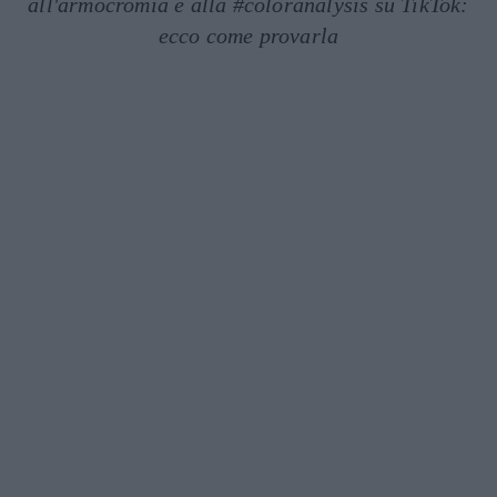
all'armocromia e alla #coloranalysis su TikTok:
ecco come provarla