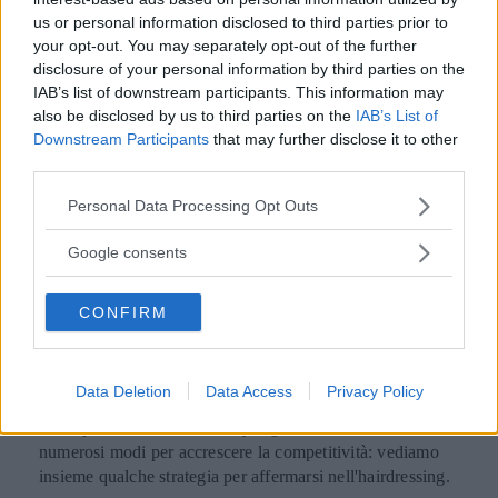
us or personal information disclosed to third parties prior to
your opt-out. You may separately opt-out of the further
disclosure of your personal information by third parties on the
IAB’s list of downstream participants. This information may
also be disclosed by us to third parties on the
IAB’s List of
Downstream Participants
that may further disclose it to other
third parties.
Please note that this website/app uses one or more Google
Personal Data Processing Opt Outs
services and may gather and store information including but
not limited to your visit or usage behaviour. You may click to
CAPELLI
Google consents
grant or deny consent to Google and its third-party tags to
Come affermarsi
use your data for below specified purposes in below Google
CONFIRM
consent section.
nell’hairdressing: strategie e
consigli utili
Data Deletion
Data Access
Privacy Policy
Dalla presenza online allo styling innovativo, esistono
numerosi modi per accrescere la competitività: vediamo
insieme qualche strategia per affermarsi nell'hairdressing.