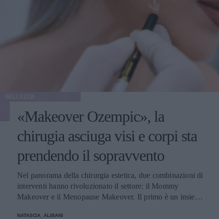
BELLEZZA
«Makeover Ozempic», la
chirugia asciuga visi e corpi sta
prendendo il sopravvento
Nel panorama della chirurgia estetica, due combinazioni di
interventi hanno rivoluzionato il settore: il Mommy
Makeover e il Menopause Makeover. Il primo è un insieme
di interventi di chirurgia estetica progettati per aiutare le
NATASCIA_ALIBANI
donne a recuperare la forma fisica e l'aspetto che avevano