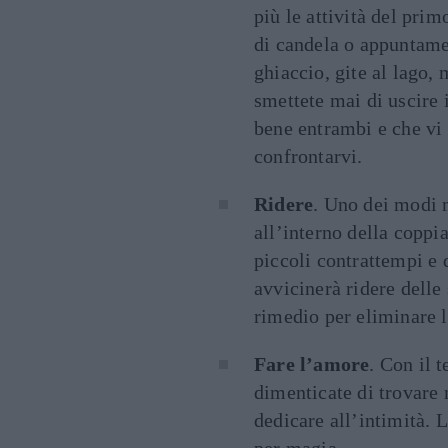
più le attività del pri
di candela o appuntamen
ghiaccio, gite al lago,
smettete mai di uscire 
bene entrambi e che vi 
confrontarvi.
Ridere
.
Uno dei modi 
all’interno della coppi
piccoli contrattempi e d
avvicinerà ridere delle 
rimedio per eliminare l
Fare l’amore
. Con il 
dimenticate di trovare 
dedicare all’intimità. 
per magia.