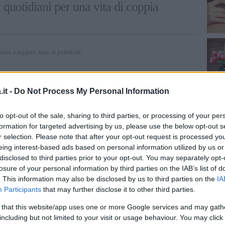
i quotidiani per una vita di coppia
inua a leggere dopo la pubblicità
it -
Do Not Process My Personal Information
ersonale
. La coppia è formata da due persone
 formano non sono serene questa mancanza di
to opt-out of the sale, sharing to third parties, or processing of your per
itabilmente sulla vita a due. Ogni partner
formation for targeted advertising by us, please use the below opt-out s
 fare auto-analisi, capire cosa turba la sua
r selection. Please note that after your opt-out request is processed y
eing interest-based ads based on personal information utilized by us or
pire se si tratta di problemi risolvibili o
disclosed to third parties prior to your opt-out. You may separately opt-
 della vita semplicemente da accettare.
losure of your personal information by third parties on the IAB’s list of
. This information may also be disclosed by us to third parties on the
IA
r.
A volte la convivenza e la noia possono
Participants
that may further disclose it to other third parties.
stagnanti, spiacevoli. Ogni tanto concedetevi
 that this website/app uses one or more Google services and may gath
, uscite con le amiche senza il partner per
including but not limited to your visit or usage behaviour. You may click 