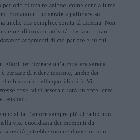
mo periodo di una relazione, come cene a lume
ti romantici tipo serate a pattinare sul
 ma anche una semplice serata al cinema. Non
insieme, di trovare attività che fanno stare
daranno argomenti di cui parlare e su cui
migliori per
ricreare
u
n’
atmosfera
serena
a è
cercare di ridere insieme, anche dei
elle bizzarrie della quotidianità
.
Vi
stesse cose, vi rilasserà e sarà un eccellente
e tensioni.
tempo si fa l’amore sempre più di rado: non
nella vita quotidiana dei momenti da
La serenità potrebbe tornare davvero come