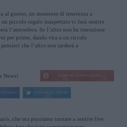
la al giorno, un momento di tenerezza a
, un piccolo regalo inaspettato vi farà sentire
serà l’atmosfera. Se l’altro non ha intenzione
voi per prime, dando vita a un circolo
 pensieri che l’altro non tarderà a
le News!
ENTRA NEL NOSTRO CANALE
FACEBOOK
CONDIVIDI SU
TWITTER
asis, che ora possiamo tornare a sentire live
ati WhatsApp che tutti commenteranno