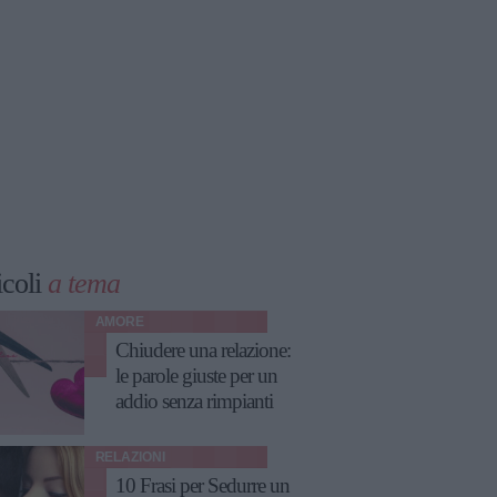
icoli
a tema
AMORE
Chiudere una relazione:
le parole giuste per un
addio senza rimpianti
RELAZIONI
10 Frasi per Sedurre un