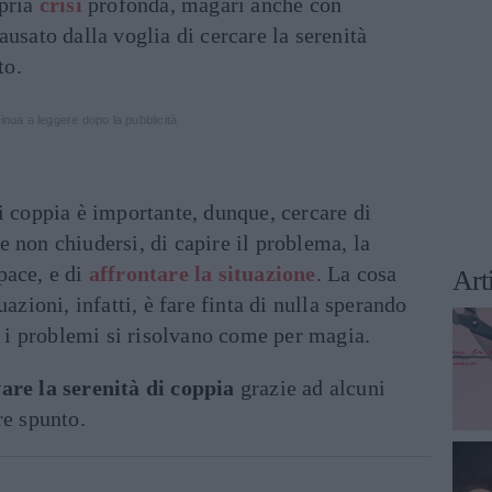
opria
crisi
profonda, magari anche con
ausato dalla voglia di cercare la serenità
to.
inua a leggere dopo la pubblicità
i coppia è importante, dunque, cercare di
o e non chiudersi, di capire il problema, la
pace, e di
affrontare la situazione
. La cosa
Art
uazioni, infatti, è fare finta di nulla sperando
 e i problemi si risolvano come per magia.
are la serenità di coppia
grazie ad alcuni
re spunto.