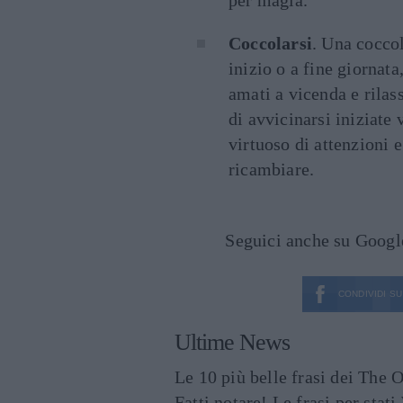
Coccolarsi
. Una cocco
inizio o a fine giornata
amati a vicenda e rilas
di avvicinarsi iniziate 
virtuoso di attenzioni e
ricambiare.
Seguici anche su Goog
CONDIVIDI SU
Ultime News
Le 10 più belle frasi dei The O
Fatti notare! Le frasi per st