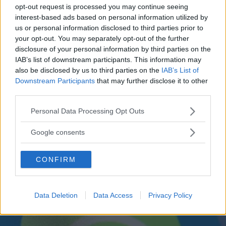
opt-out request is processed you may continue seeing
interest-based ads based on personal information utilized by
us or personal information disclosed to third parties prior to
your opt-out. You may separately opt-out of the further
GOSSIP
disclosure of your personal information by third parties on the
Le 10 più belle frasi dei The
IAB’s list of downstream participants. This information may
also be disclosed by us to third parties on the
IAB’s List of
Oasis, che ora possiamo tornare
Downstream Participants
that may further disclose it to other
third parties.
a sentire live
Please note that this website/app uses one or more Google
Personal Data Processing Opt Outs
services and may gather and store information including but
Mentre The Oasis si esibiscono in tutto il mondo, tornando
not limited to your visit or usage behaviour. You may click to
Google consents
sui palchi con la loro musica, abbiamo scelto le 10 più
grant or deny consent to Google and its third-party tags to
belle frasi delle loro canzoni: quali sono le vostre?
use your data for below specified purposes in below Google
CONFIRM
consent section.
PERDITA DURANGO
Data Deletion
Data Access
Privacy Policy