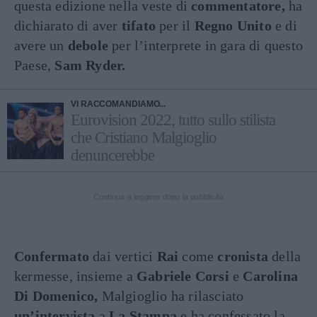
questa edizione nella veste di
commentatore,
ha
dichiarato di aver
tifato
per il
Regno Unito
e di
avere un
debole
per l’interprete in gara di questo
Paese,
Sam Ryder.
VI RACCOMANDIAMO...
Eurovision 2022, tutto sullo stilista
che Cristiano Malgioglio
denuncerebbe
Continua a leggere dopo la pubblicità
Confermato
dai vertici
Rai
come
cronista
della
kermesse, insieme a
Gabriele Corsi
e
Carolina
Di Domenico,
Malgioglio ha rilasciato
un’intervista
a
La Stampa
e ha confessato la