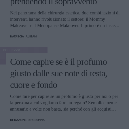
prendendo il sopravvento
Nel panorama della chirurgia estetica, due combinazioni di
interventi hanno rivoluzionato il settore: il Mommy
Makeover e il Menopause Makeover. Il primo è un insieme
di interventi di chirurgia estetica progettati per aiutare le
NATASCIA_ALIBANI
donne a recuperare la forma fisica e l'aspetto che avevano
prima della gravidanza, o per migliorare alcune aree del
BELLEZZA
corpo che possono essere cambiate durante la maternità,
soprattutto addome, seno e altre aree soggette a
Come capire se è il profumo
rilassamento cutaneo o perdita di tono. Il secondo, invece,
è scelto dalle donne che sono entrate in menopausa. Oggi,
giusto dalle sue note di testa,
a questi si aggiunge a questa élite una terza opzione
cuore e fondo
emergente che punta a ripristinare il volume e contrastare
l'invecchiamento, distinguendosi per la sua unicità, il
cosiddetto Ozempic Makeover, che segue il grande
Come fare per capire se un profumo è giusto per noi o per
successo che il farmaco, inizialmente pensato per i pazienti
la persona a cui vogliamo fare un regalo? Semplicemente
con diabete di tipo 2, ha riscosso negli ultimi tempi anche
annusarlo a volte non basta, sia perché con gli acquisti
fra molte celebrità di Hollywood - con conseguenti,
online non si può fare, sia perché un’annusata veloce non
inevitabili polemiche - per la sua grande capacità di
REDAZIONE DIREDONNA
basta. Dobbiamo conoscere le sue note.
accelerare la perdita di peso. Secondo il chirurgo plastico