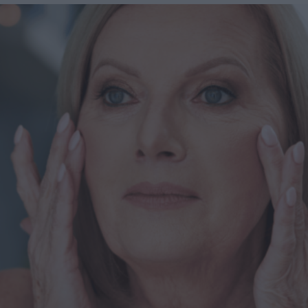
di New York, Elie Levine, l’aumento dei trattamenti
estetici post-perdita di peso è una naturale conseguenza
della crescente popolarità di farmaci come Ozempic, per
rappresentare il "tocco finale" dopo aver perso quei chili
difficili da eliminare con dieta ed esercizio. "Molti di
questi pazienti hanno un’attenzione particolare per
l’estetica - spiega Levine a New Beauty - Chi utilizza
farmaci GLP-1 per perdere gli ultimi chili spesso desidera
massimizzare i risultati con trattamenti mirati". La perdita
di peso significativa, inoltre, consente a molti pazienti di
accedere a interventi estetici che prima non erano possibili:
"Dopo una perdita di peso importante, i pazienti diventano
potenziali candidati per interventi chirurgici. Questo
potrebbe significare una qualificazione per
un’addominoplastica o risultati migliorati con liposuzione e
rassodamento cutaneo". Cos’è un Ozempic Makeover?
Oltre a Ozempic, esistono altri farmaci GLP-1 usati per la
perdita di peso, e i trattamenti inclusi nell’Ozempic
Makeover sono indicati per chiunque abbia perso peso
rapidamente, sia tramite farmaci, interventi chirurgici, dieta