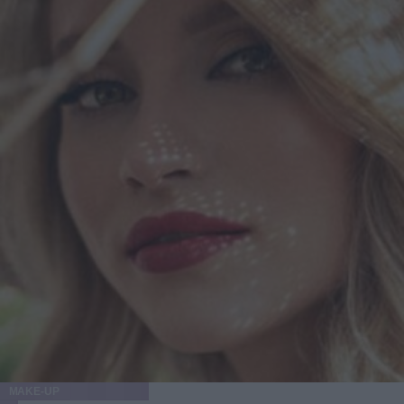
sono la parentesi pragmatica: li usi quando c’è un brufolo
che vuoi proteggere e gestire, senza trasformare la pelle in
un progetto di restauro. Se ti piace esplorare la skincare
coreana e i suoi accessori intelligenti, trovi spesso selezioni
ampie e aggiornate anche su Little Wonderland, ma la
regola d’oro resta la stessa: scegli in base al momento della
tua pelle, non in base al panico del momento. E quando
tutto sembra andare storto, ricordati la cosa più terrestre di
tutte: la pelle non ama la fretta. Ama i gesti piccoli,
ripetuti, e quel minimo di gentilezza che, stranamente, è
anche la strategia più efficace. Articolo con contenuto
promozionale
MAKE-UP