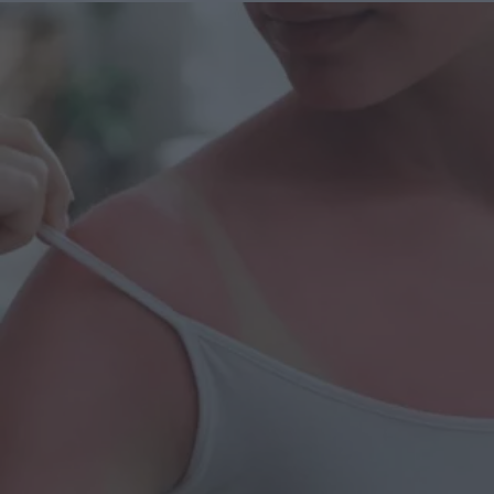
rapido che non trasformi l’area in un campo di battaglia.
Qui entra in gioco una distinzione utile, quasi terapeutica:
brufolo con testa bianca già formata, brufolo infiammato e
profondo, oppure micro-comedone che sta solo
“annunciando” la sua presenza. I cerotti funzionano
meglio quando c’è qualcosa da assorbire o proteggere,
cioè quando la lesione è superficiale o quando vuoi evitare
sfregamenti, mani curiose, telefono appoggiato sulla
guancia e quella frangia che sembra sempre un po’ troppo
entusiasta di toccare proprio lì. Se invece senti un nodulo
doloroso sotto pelle, il cerotto può aiutare come barriera,
ma non è la bacchetta magica: lì servono calma, routine
gentile e, se succede spesso, una chiacchierata con un
dermatologo. Come funzionano davvero i pimple patch (e
perché non sono tutti uguali) Il cuore della faccenda è
l’idrocolloide, un materiale che crea un ambiente protetto e
può assorbire i fluidi, riducendo il rischio di toccare e
traumatizzare la zona. Tradotto in vita reale: meno
crosticine strappate “per sbaglio”, meno arrossamenti che
durano giorni, più possibilità che la pelle faccia il suo