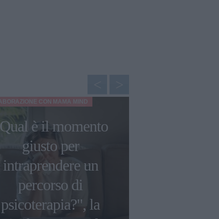
LABORAZIONE CON
MAMA MIND
BELLEZZA
Qual è il momento
giusto per
La dieta a d
intraprendere un
Jaques Frick
percorso di
settimana ma
psicoterapia?", la
'dieta l