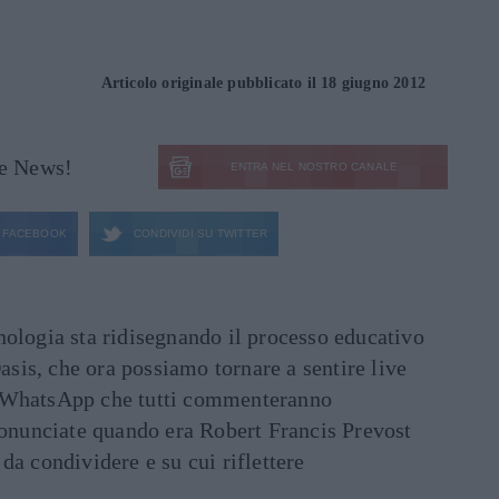
Articolo originale pubblicato il 18 giugno 2012
le News!
ENTRA NEL NOSTRO CANALE
FACEBOOK
CONDIVIDI SU
TWITTER
ecnologia sta ridisegnando il processo educativo
asis, che ora possiamo tornare a sentire live
ati WhatsApp che tutti commenteranno
ronunciate quando era Robert Francis Prevost
e da condividere e su cui riflettere