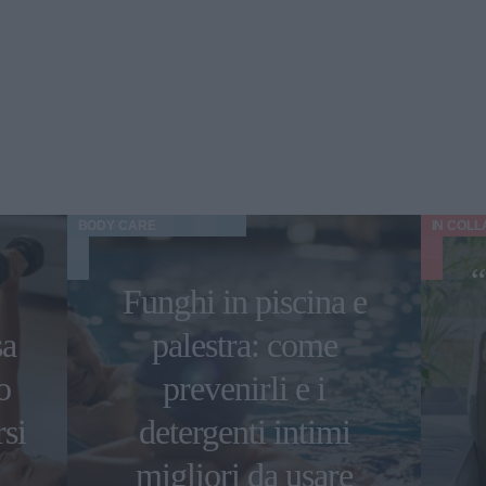
BODY CARE
IN COL
“
Funghi in piscina e
sa
palestra: come
o
prevenirli e i
rsi
detergenti intimi
migliori da usare