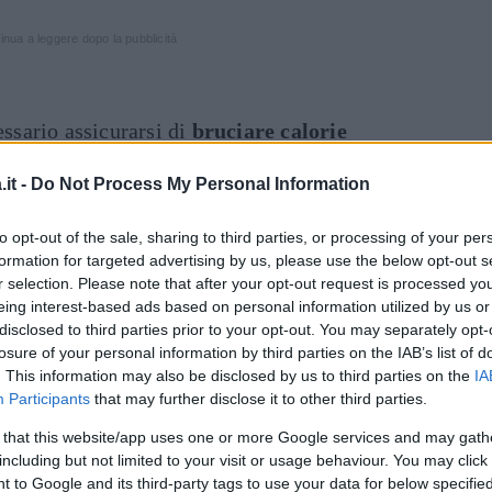
inua a leggere dopo la pubblicità
essario assicurarsi di
bruciare calorie
ttraverso un allenamento di tre giorni a
Art
it -
Do Not Process My Personal Information
ll body
. Perciò largo agli
affondi
, alle
-up dove bisogna sollevarsi con le braccia. Una
to opt-out of the sale, sharing to third parties, or processing of your per
 intervallata da salto con la corda per un
formation for targeted advertising by us, please use the below opt-out s
r selection. Please note that after your opt-out request is processed y
eing interest-based ads based on personal information utilized by us or
disclosed to third parties prior to your opt-out. You may separately opt-
si più meticolosamente agli
addominali
, con
losure of your personal information by third parties on the IAB’s list of
 tre volte a settimana: stese sulla schiena a
. This information may also be disclosed by us to third parties on the
IA
con i gomiti alzati e quelli al contrario dove
Participants
that may further disclose it to other third parties.
sollevano le gambe. Tre serie da 20 ciascuno e
 that this website/app uses one or more Google services and may gath
 con le flessioni sui gomiti dove si mantiene
including but not limited to your visit or usage behaviour. You may click 
 to Google and its third-party tags to use your data for below specifi
 da ripetere 4 volte.