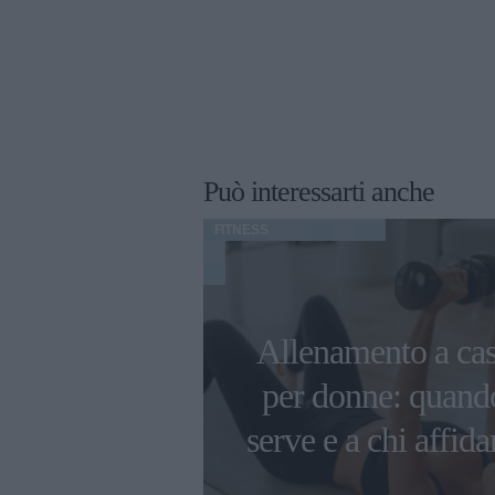
Può interessarti anche
FITNESS
ure che non
Allenamento a ca
no e i cibi
per donne: quand
fiore per un
serve e a chi affida
i benessere