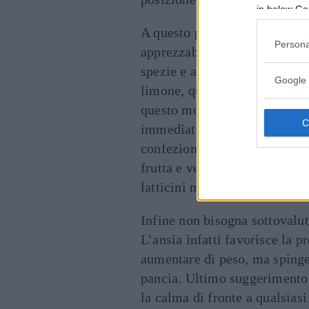
in below Go
A questo punto bisogna passa
Persona
apprezzabili, per 7 giorni bis
spezie e altri condimenti, com
Google 
limone, qualunque cosa serva 
questo modo si riduce drasti
immediato sulla pancia. Dopo
confezionati, generalmente tro
frutta e verdura fresca, pesce
latticini magri.
Infine non bisogna sottovalut
L’ansia infatti favorisce la 
aumentare di peso, ma spinge 
pancia. Ultimo suggerimento 
la calma di fronte a qualsiasi